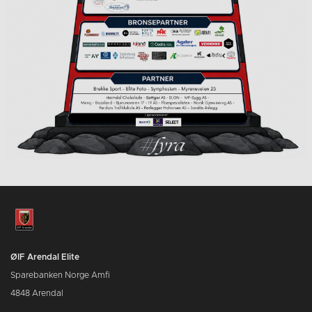
ØIF Arendal Elite
Sparebanken Norge Amfi
4848 Arendal