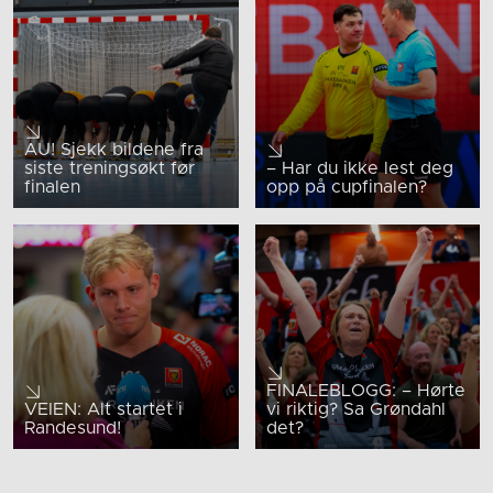
AU! Sjekk bildene fra
siste treningsøkt før
– Har du ikke lest deg
finalen
opp på cupfinalen?
FINALEBLOGG: – Hørte
VEIEN: Alt startet i
vi riktig? Sa Grøndahl
Randesund!
det?