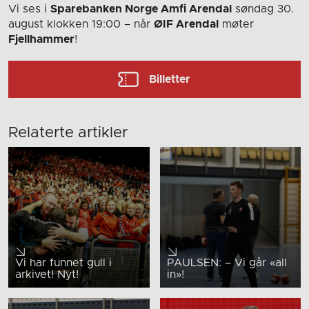
Vi ses i
Sparebanken Norge Amfi Arendal
søndag 30.
august
klokken 19:00
– når
ØIF Arendal
møter
Fjellhammer
!
Billetter
Relaterte artikler
Vi har funnet gull i
PAULSEN: – Vi går «all
arkivet! Nyt!
in»!