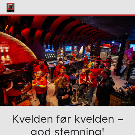
Kvelden før kvelden –
god stemning!