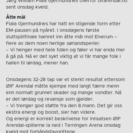
Jørg William Fiala Gjermundnes overfor oifarendal.no
sent onsdag kveld.
Åtte mål
Fiala Gjermundnes har hatt en stigende form etter
EM-pausen på nyåret. I onsdagens første
sluttspillfinale hamret inn åtte mål mot Elverum –
flere av dem noen herlige sørlandsperler.
– Vi henger med hele tiden og føler vi har enda mer
å gå på. Nå er det sykt viktig at vi får mange folk i
hallen til lørdag, mener han.
Onsdagens 32-28 tap var et sterkt resultat ettersom
ØIF Arendal måtte kjempe med langt færre menn
enn normalt grunnet skader og mange vondter. Nå
er det lørdag og revansje som gjelder.
– Vi trenger god støtte fra den 8.mann. Det gir oss
ekstra energi og boost, sier han videre.
Og energi er korrekt beskrivelse for innsatsen ØIF
Arendal-spillerne la ned i Terningen Arena onsdag
kveld mot forhåndsfavorittene.