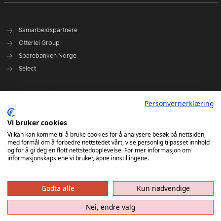
Samarbeidspartnere
Otterlei Group
Sparebanken Norge
Select
Nyhetsarkiv
Personvernerklæring
Terminliste
Spillerstall
Vi bruker cookies
Administrasjon
Vi kan kan komme til å bruke cookies for å analysere besøk på nettsiden,
med formål om å forbedre nettstedet vårt, vise personlig tilpasset innhold
Styret
og for å gi deg en flott nettstedopplevelse. For mer informasjon om
informasjonskapslene vi bruker, åpne innstillingene.
Godta alle
Kun nødvendige
Nei, endre valg