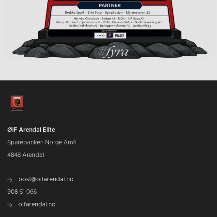
ØIF Arendal Elite
Sparebanken Norge Amfi
4848 Arendal
post@oifarendal.no
908 61 066
oifarendal.no