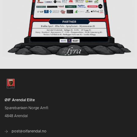
ØIF Arendal Elite
Sparebanken Norge Amfi
4848 Arendal
post@oifarendal.no