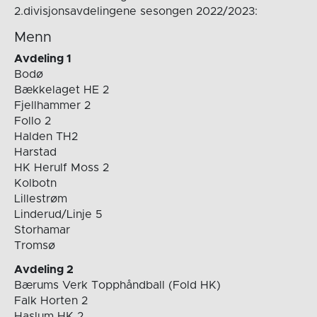
2.divisjonsavdelingene sesongen 2022/2023:
Menn
Avdeling 1
Bodø
Bækkelaget HE 2
Fjellhammer 2
Follo 2
Halden TH2
Harstad
HK Herulf Moss 2
Kolbotn
Lillestrøm
Linderud/Linje 5
Storhamar
Tromsø
Avdeling 2
Bærums Verk Topphåndball (Fold HK)
Falk Horten 2
Haslum HK 2