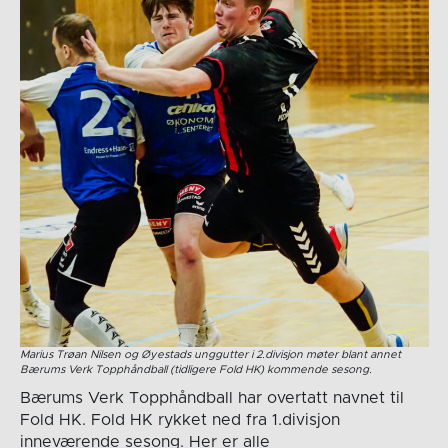
Marius Trøan Nilsen og Øyestads unggutter i 2.divisjon møter blant annet
Bærums Verk Topphåndball (tidligere Fold HK) kommende sesong.
Bærums Verk Topphåndball har overtatt navnet til
Fold HK. Fold HK rykket ned fra 1.divisjon
inneværende sesong. Her er alle