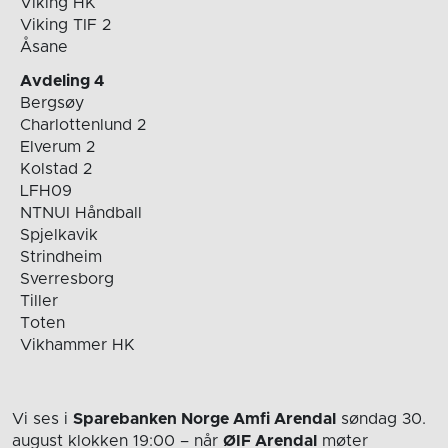
Viking HK
Viking TIF 2
Åsane
Avdeling 4
Bergsøy
Charlottenlund 2
Elverum 2
Kolstad 2
LFH09
NTNUI Håndball
Spjelkavik
Strindheim
Sverresborg
Tiller
Toten
Vikhammer HK
Vi ses i
Sparebanken Norge Amfi Arendal
søndag 30.
august
klokken 19:00
– når
ØIF Arendal
møter