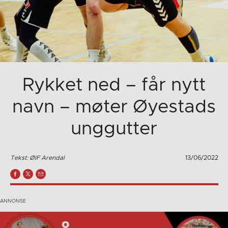
Rykket ned – får nytt
navn – møter Øyestads
unggutter
Tekst: ØIF Arendal
13/06/2022