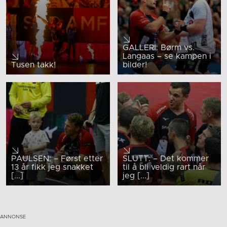
GALLERI: Børm vs.
Langaas – se kampen i
Tusen takk!
bilder!
PAULSEN: – Først etter
SLUTT: – Det kommer
13 år fikk jeg snakket
til å bli veldig rart når
[...]
jeg [...]