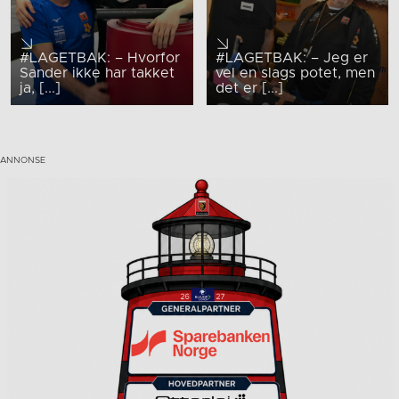
#LAGETBAK: – Hvorfor
#LAGETBAK: – Jeg er
Sander ikke har takket
vel en slags potet, men
ja, [...]
det er [...]