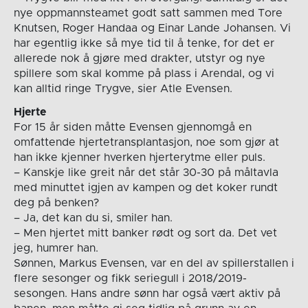
nye oppmannsteamet godt satt sammen med Tore
Knutsen, Roger Handaa og Einar Lande Johansen. Vi
har egentlig ikke så mye tid til å tenke, for det er
allerede nok å gjøre med drakter, utstyr og nye
spillere som skal komme på plass i Arendal, og vi
kan alltid ringe Trygve, sier Atle Evensen.
Hjerte
For 15 år siden måtte Evensen gjennomgå en
omfattende hjertetransplantasjon, noe som gjør at
han ikke kjenner hverken hjerterytme eller puls.
– Kanskje like greit når det står 30-30 på måltavla
med minuttet igjen av kampen og det koker rundt
deg på benken?
– Ja, det kan du si, smiler han.
– Men hjertet mitt banker rødt og sort da. Det vet
jeg, humrer han.
Sønnen, Markus Evensen, var en del av spillerstallen i
flere sesonger og fikk seriegull i 2018/2019-
sesongen. Hans andre sønn har også vært aktiv på