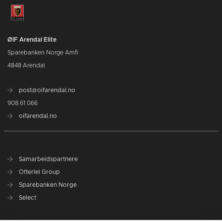
ØIF Arendal Elite
Sparebanken Norge Amfi
4848 Arendal
post@oifarendal.no
908 61 066
oifarendal.no
Samarbeidspartnere
Otterlei Group
Sparebanken Norge
Select