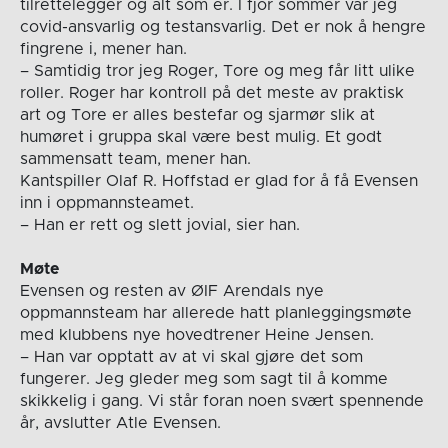
tilrettelegger og alt som er. I fjor sommer var jeg
covid-ansvarlig og testansvarlig. Det er nok å hengre
fingrene i, mener han.
– Samtidig tror jeg Roger, Tore og meg får litt ulike
roller. Roger har kontroll på det meste av praktisk
art og Tore er alles bestefar og sjarmør slik at
humøret i gruppa skal være best mulig. Et godt
sammensatt team, mener han.
Kantspiller Olaf R. Hoffstad er glad for å få Evensen
inn i oppmannsteamet.
– Han er rett og slett jovial, sier han.
Møte
Evensen og resten av ØIF Arendals nye
oppmannsteam har allerede hatt planleggingsmøte
med klubbens nye hovedtrener Heine Jensen.
– Han var opptatt av at vi skal gjøre det som
fungerer. Jeg gleder meg som sagt til å komme
skikkelig i gang. Vi står foran noen svært spennende
år, avslutter Atle Evensen.