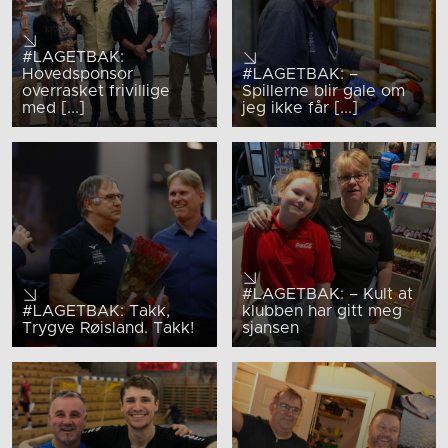
#LAGETBAK:
Hovedsponsor
#LAGETBAK: –
overrasket frivillige
Spillerne blir gale om
med [...]
jeg ikke får [...]
#LAGETBAK: – Kult at
#LAGETBAK: Takk,
klubben har gitt meg
Trygve Røisland. Takk!
sjansen