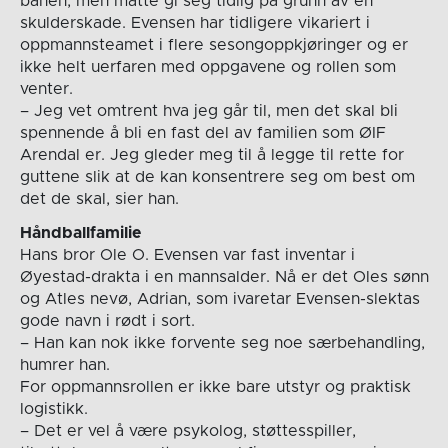
banen, men måtte gi seg tidlig på grunn av en
skulderskade. Evensen har tidligere vikariert i
oppmannsteamet i flere sesongoppkjøringer og er
ikke helt uerfaren med oppgavene og rollen som
venter.
– Jeg vet omtrent hva jeg går til, men det skal bli
spennende å bli en fast del av familien som ØIF
Arendal er. Jeg gleder meg til å legge til rette for
guttene slik at de kan konsentrere seg om best om
det de skal, sier han.
Håndballfamilie
Hans bror Ole O. Evensen var fast inventar i
Øyestad-drakta i en mannsalder. Nå er det Oles sønn
og Atles nevø, Adrian, som ivaretar Evensen-slektas
gode navn i rødt i sort.
– Han kan nok ikke forvente seg noe særbehandling,
humrer han.
For oppmannsrollen er ikke bare utstyr og praktisk
logistikk.
– Det er vel å være psykolog, støttesspiller,