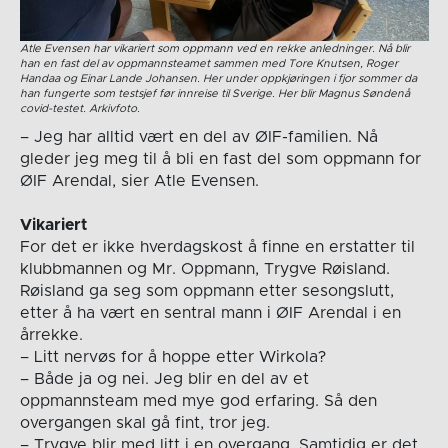
Atle Evensen har vikariert som oppmann ved en rekke anledninger. Nå blir
han en fast del av oppmannsteamet sammen med Tore Knutsen, Roger
Handaa og Einar Lande Johansen. Her under oppkjøringen i fjor sommer da
han fungerte som testsjef før innreise til Sverige. Her blir Magnus Søndenå
covid-testet. Arkivfoto.
– Jeg har alltid vært en del av ØIF-familien. Nå
gleder jeg meg til å bli en fast del som oppmann for
ØIF Arendal, sier Atle Evensen.
Vikariert
For det er ikke hverdagskost å finne en erstatter til
klubbmannen og Mr. Oppmann, Trygve Røisland.
Røisland ga seg som oppmann etter sesongslutt,
etter å ha vært en sentral mann i ØIF Arendal i en
årrekke.
– Litt nervøs for å hoppe etter Wirkola?
– Både ja og nei. Jeg blir en del av et
oppmannsteam med mye god erfaring. Så den
overgangen skal gå fint, tror jeg.
– Trygve blir med litt i en overgang. Samtidig er det