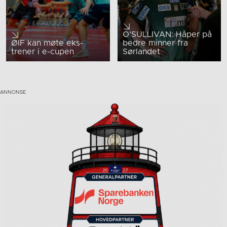
O’SULLIVAN: Håper på
ØIF kan møte eks-
bedre minner fra
trener i e-cupen
Sørlandet