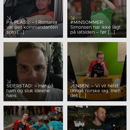
PÅ PLASS: – I Romania
#MINSOMMER:
var det kommandanten
Simonsen har ikke lagt
som [...]
på latsiden – før [...]
SEIERSTAD: – Hør på
JENSEN: – Vi vil helst
ham og sluk ideene
unngå norske lag, men
hans
det [...]