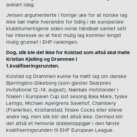
avklart idag.
Jensen argumenterte i forrige uke for at norske lag
ikke bør møte hverandre for tidlig i de europeiske
klubbturneringene siden norsk håndball samlet sett
har interesse av at flest mulig lag kommer lengst
mulig grunnet i EHF-rankingen.
Dog, slik ble det ikke for Kolstad som altså skal møte
Kristian Kjelling og Drammen i
1.kvalifiseringsrunden.
Kolstad og Drammen kunne ha møtt lag om danske
Bjerringbro-Silkeborg (som gjester Skarpnes
Invitational 12.-14. august), Nærbøs motstander i
finalen i European Cup sist sesong Baia Mare, tyske
Lemgo, Michael Apelgrens Savehof, Chambery
(Frankrike), Kristianstad, finske Cocks eller elleve
andre lag, men slik blir det altså ikke. Dermed blir
det altså et helnorsk dobbeloppgjør i den første
kvalifiseringsrunden til EHF European League.