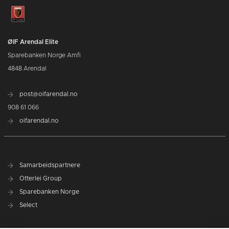
ØIF Arendal Elite
Sparebanken Norge Amfi
4848 Arendal
post@oifarendal.no
908 61 066
oifarendal.no
Samarbeidspartnere
Otterlei Group
Sparebanken Norge
Select