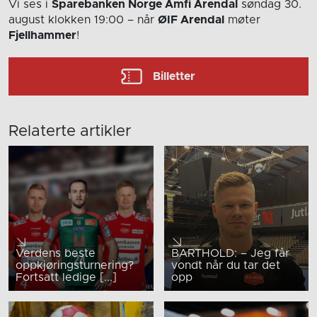
Vi ses i
Sparebanken Norge Amfi Arendal
søndag 30.
august
klokken 19:00
– når
ØIF Arendal
møter
Fjellhammer
!
Billetter
Relaterte artikler
Verdens beste
BARTHOLD: – Jeg får
oppkjøringsturnering?
vondt når du tar det
Fortsatt ledige [...]
opp