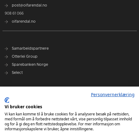
post@oifarendal.no
908 61 066
oifarendal.no
Samarbeidspartnere
Otterlei Group
Sparebanken Norge
Select
Nyhetsarkiv
Personvernerklæring
Terminliste
Spillerstall
Vi bruker cookies
Administrasjon
Vi kan kan komme til å bruke cookies for å analysere besøk på nettsiden,
med formål om å forbedre nettstedet vårt, vise personlig tilpasset innhold
Styret
og for å gi deg en flott nettstedopplevelse. For mer informasjon om
informasjonskapslene vi bruker, åpne innstillingene.