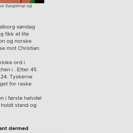
nus Saugstrup og
Aalborg søndag
 fikk et lite
son og norske
se mot Christian
loke ord i
hen i . Etter 45
-24. Tyskerne
get for raske
 i første halvdel
 holdt stand og
vant dermed