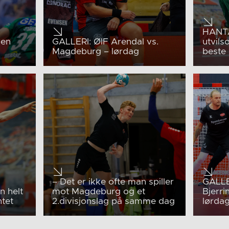
HANTA
 en
GALLERI: ØIF Arendal vs.
utvils
Magdeburg – lørdag
beste 
– Det er ikke ofte man spiller
GALLE
n helt
mot Magdeburg og et
Bjerri
tet
2.divisjonslag på samme dag
lørda