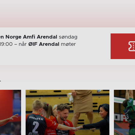
n Norge Amfi Arendal
søndag
19:00
– når
ØIF Arendal
møter
r