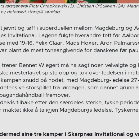
svarsgeneral Piotr Chrapkowski (3), Christian O’Sullivan (24), Mag
y defensivt storspill søndag.
t jevnt og tøff i superduellen mellom Magdeburg og 
 Invitational. Lagene fulgte hverandre tett før Aalborg
ause med 19-16. Felix Claar, Mads Hoxer, Aron Palmars
 var blant de mest toneangivende for danskene før pau
rener Bennet Wiegert må ha sagt noen velvalgte og k
ske mesterlaget spiste opp og tok over ledelsen i matc
var kampen snudd på hodet, med Magdeburg-ledelse 27
 defensive storspillet fra lørdagen, som dannet grunnla
opagandahåndball fremover.
elvis tilbake etter den særdeles sterke, tyske perioden
maktet ikke å ta igjen Magdeburgs ledelse. Tyskerne
.
ermed sine tre kamper i Skarpnes Invitational og 