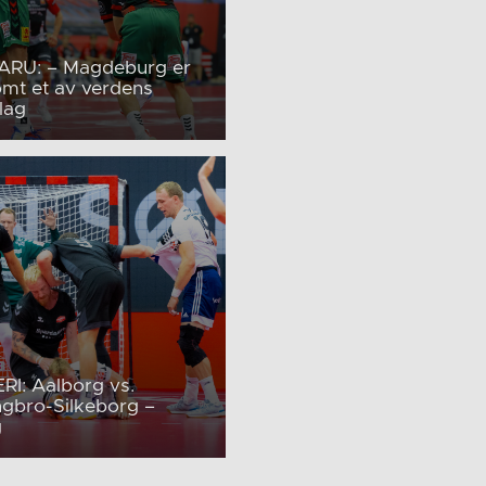
RU: – Magdeburg er
omt et av verdens
lag
RI: Aalborg vs.
ngbro-Silkeborg –
g