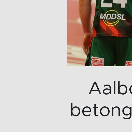
Aalb
betong