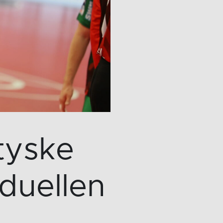
tyske
duellen