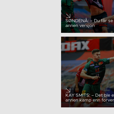
SØNDENÅ: – Du får se
annen versjon
KAY SMITS: – Det ble e
annen kamp enn forven