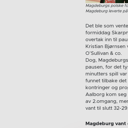
Magdeburgs polske for
Magdeburg leverte på n
Det ble som vente
formiddag Skarpnes
overtak inn til p
Kristian Bjørnsen
O’Sullivan & co.
Dog, Magdeburgs t
pausen, for det ty
minutters spill 
funnet tilbake det
kontringer og pr
Aalborg kom seg d
av 2.omgang, men 
vant til slutt 32-29
Magdeburg vant d