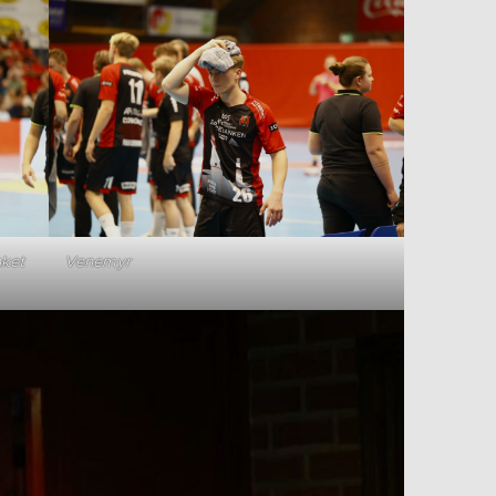
nket
Venemyr