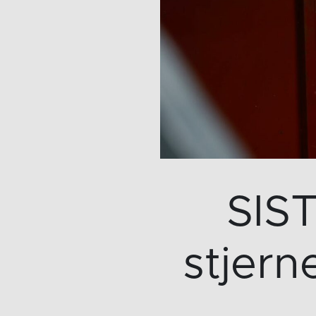
SIST
stjern