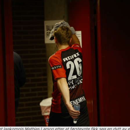
t lagkompis Mathias Larson etter at førstevnte fikk seg en dytt av 