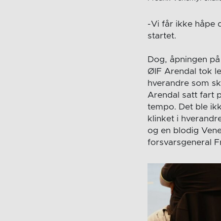
-Vi får ikke håpe 
startet.
Dog, åpningen på 
ØIF Arendal tok le
hverandre som sky
Arendal satt far
tempo. Det ble ik
klinket i hverandr
og en blodig Vene
forsvarsgeneral Fr