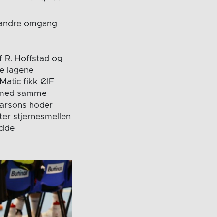
ør andre omgang
 R. Hoffstad og
te lagene
atic fikk ØIF
g med samme
Larsons hoder
ter stjernesmellen
adde