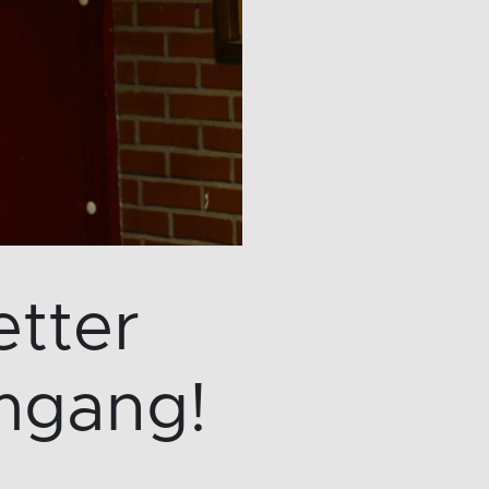
etter
omgang!