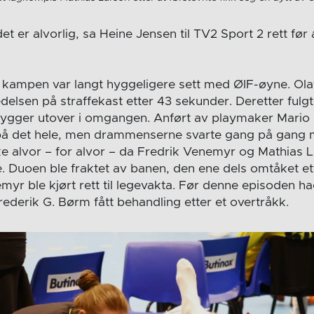
det er alvorlig, sa Heine Jensen til TV2 Sport 2 rett f
kampen var langt hyggeligere sett med ØIF-øyne. Olaf
delsen på straffekast etter 43 sekunder. Deretter fulg
gger utover i omgangen. Anført av playmaker Mario M
t på det hele, men drammenserne svarte gang på gan
ke alvor – for alvor – da Fredrik Venemyr og Mathias 
e. Duoen ble fraktet av banen, den ene dels omtåket et
myr ble kjørt rett til legevakta. Før denne episoden h
ederik G. Børm fått behandling etter et overtråkk.