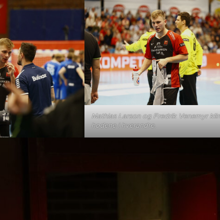
Mathias Larson og Fredrik Venemyr kli
hodene i hverandre.