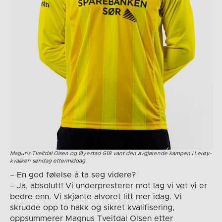
Maguns Tveitdal Olsen og Øyestad G18 vant den avgjørende kampen i Lerøy-
kvaliken søndag ettermiddag.
– En god følelse å ta seg videre?
– Ja, absolutt! Vi underpresterer mot lag vi vet vi er
bedre enn. Vi skjønte alvoret litt mer idag. Vi
skrudde opp to hakk og sikret kvalifisering,
oppsummerer Magnus Tveitdal Olsen etter