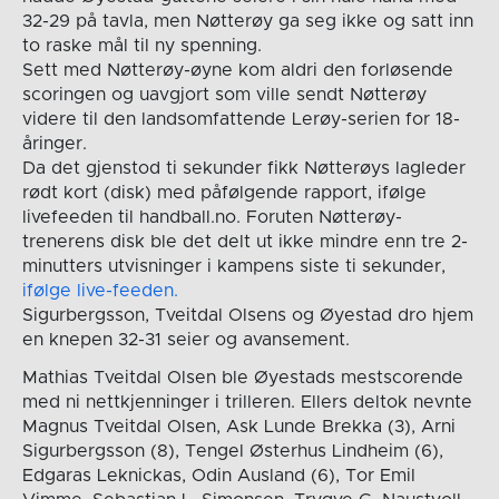
32-29 på tavla, men Nøtterøy ga seg ikke og satt inn
to raske mål til ny spenning.
Sett med Nøtterøy-øyne kom aldri den forløsende
scoringen og uavgjort som ville sendt Nøtterøy
videre til den landsomfattende Lerøy-serien for 18-
åringer.
Da det gjenstod ti sekunder fikk Nøtterøys lagleder
rødt kort (disk) med påfølgende rapport, ifølge
livefeeden til handball.no. Foruten Nøtterøy-
trenerens disk ble det delt ut ikke mindre enn tre 2-
minutters utvisninger i kampens siste ti sekunder,
ifølge live-feeden.
Sigurbergsson, Tveitdal Olsens og Øyestad dro hjem
en knepen 32-31 seier og avansement.
Mathias Tveitdal Olsen ble Øyestads mestscorende
med ni nettkjenninger i trilleren. Ellers deltok nevnte
Magnus Tveitdal Olsen, Ask Lunde Brekka (3), Arni
Sigurbergsson (8), Tengel Østerhus Lindheim (6),
Edgaras Leknickas, Odin Ausland (6), Tor Emil