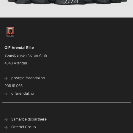
ØIF Arendal Elite
Sparebanken Norge Amfi
4848 Arendal
post@oifarendal.no
908 61 066
oifarendal.no
Samarbeidspartnere
Otterlei Group