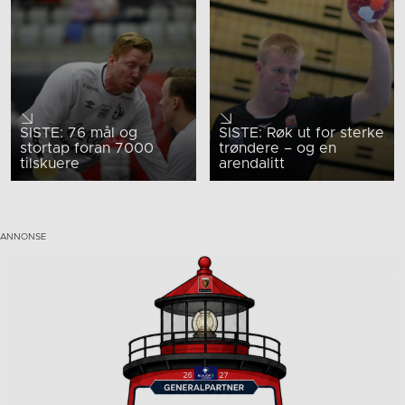
SISTE: 76 mål og
SISTE: Røk ut for sterke
stortap foran 7000
trøndere – og en
tilskuere
arendalitt