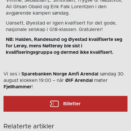
Vimme, Sebastian L. Simonsen, Trygve G. Naustvoll,
Ali Ghsan Obaid og Erik Falk Lorentzen i den
avgjørende kampen søndag.
Uansett, Øyestad er igjen kvalfisert for det gode,
nasjonale selskap i G18-klassen. Gratulerer!
NB: Halden, Randesund og Øyestad kvalifiserte seg
for Lerøy, mens Nøtterøy ble sist i
kvalifiseringsgruppa og dermed ikke kvalifisert.
Vi ses i
Sparebanken Norge Amfi Arendal
søndag 30.
august
klokken 19:00
– når
ØIF Arendal
møter
Fjellhammer
!
Billetter
Relaterte artikler