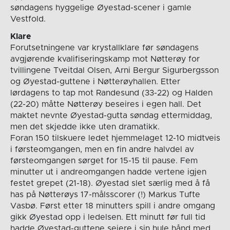
søndagens hyggelige Øyestad-scener i gamle
Vestfold.
Klare
Forutsetningene var krystallklare før søndagens
avgjørende kvalifiseringskamp mot Nøtterøy for
tvillingene Tveitdal Olsen, Arni Bergur Sigurbergsson
og Øyestad-guttene i Nøtterøyhallen. Etter
lørdagens to tap mot Randesund (33-22) og Halden
(22-20) måtte Nøtterøy beseires i egen hall. Det
maktet nevnte Øyestad-gutta søndag ettermiddag,
men det skjedde ikke uten dramatikk.
Foran 150 tilskuere ledet hjemmelaget 12-10 midtveis
i førsteomgangen, men en fin andre halvdel av
førsteomgangen sørget for 15-15 til pause. Fem
minutter ut i andreomgangen hadde vertene igjen
festet grepet (21-18). Øyestad slet særlig med å få
has på Nøtterøys 17-målsscorer (!) Markus Tufte
Vasbø. Først etter 18 minutters spill i andre omgang
gikk Øyestad opp i ledelsen. Ett minutt før full tid
hadde Øyestad-guttene seiere i sin hule hånd med