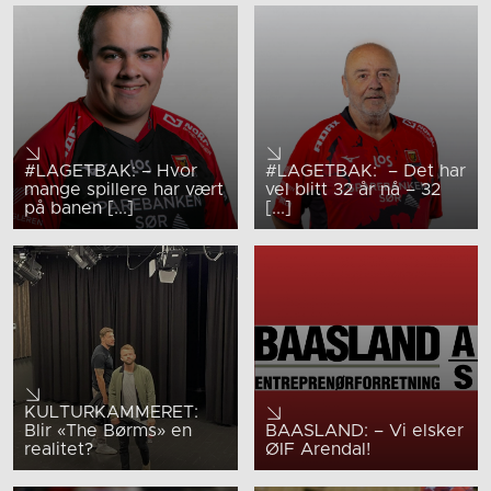
#LAGETBAK: – Hvor
#LAGETBAK: – Det har
mange spillere har vært
vel blitt 32 år nå – 32
på banen [...]
[...]
KULTURKAMMERET:
Blir «The Børms» en
BAASLAND: – Vi elsker
realitet?
ØIF Arendal!