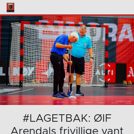
#LAGETBAK: ØIF
Arendals frivillige vant