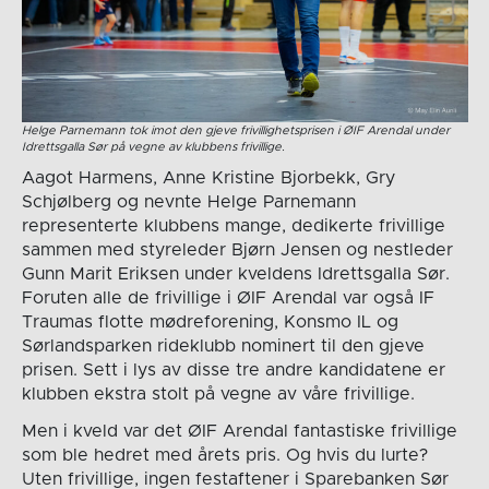
Helge Parnemann tok imot den gjeve frivillighetsprisen i ØIF Arendal under
Idrettsgalla Sør på vegne av klubbens frivillige.
Aagot Harmens, Anne Kristine Bjorbekk, Gry
Schjølberg og nevnte Helge Parnemann
representerte klubbens mange, dedikerte frivillige
sammen med styreleder Bjørn Jensen og nestleder
Gunn Marit Eriksen under kveldens Idrettsgalla Sør.
Foruten alle de frivillige i ØIF Arendal var også IF
Traumas flotte mødreforening, Konsmo IL og
Sørlandsparken rideklubb nominert til den gjeve
prisen. Sett i lys av disse tre andre kandidatene er
klubben ekstra stolt på vegne av våre frivillige.
Men i kveld var det ØIF Arendal fantastiske frivillige
som ble hedret med årets pris. Og hvis du lurte?
Uten frivillige, ingen festaftener i Sparebanken Sør