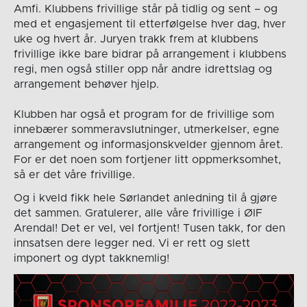
Amfi. Klubbens frivillige står på tidlig og sent – og
med et engasjement til etterfølgelse hver dag, hver
uke og hvert år. Juryen trakk frem at klubbens
frivillige ikke bare bidrar på arrangement i klubbens
regi, men også stiller opp når andre idrettslag og
arrangement behøver hjelp.
Klubben har også et program for de frivillige som
innebærer sommeravslutninger, utmerkelser, egne
arrangement og informasjonskvelder gjennom året.
For er det noen som fortjener litt oppmerksomhet,
så er det våre frivillige.
Og i kveld fikk hele Sørlandet anledning til å gjøre
det sammen. Gratulerer, alle våre frivillige i ØIF
Arendal! Det er vel, vel fortjent! Tusen takk, for den
innsatsen dere legger ned. Vi er rett og slett
imponert og dypt takknemlig!