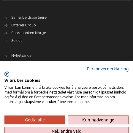
Samarbeidspartnere
Otterlei Group
Sparebanken Norge
Select
Nyhetsarkiv
Terminliste
Personvernerklæring
Spillerstall
Administrasjon
Vi bruker cookies
Styret
Vi kan kan komme til å bruke cookies for å analysere besøk på nettsiden,
med formål om å forbedre nettstedet vårt, vise personlig tilpasset innhold
og for å gi deg en flott nettstedopplevelse. For mer informasjon om
informasjonskapslene vi bruker, åpne innstillingene.
Godta alle
Kun nødvendige
Nei, endre valg