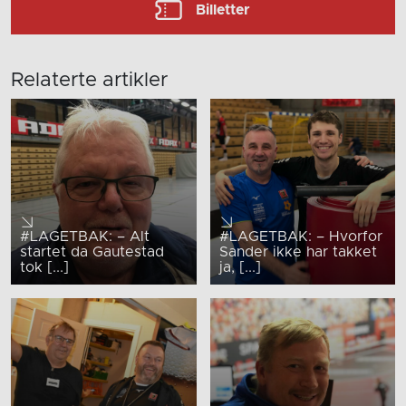
Billetter
Relaterte artikler
#LAGETBAK: – Alt
#LAGETBAK: – Hvorfor
startet da Gautestad
Sander ikke har takket
tok [...]
ja, [...]