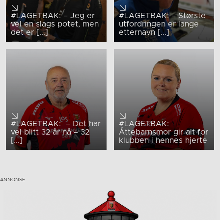
#LAGETBAK: – Jeg er
#LAGETBAK: – Største
vel en slags potet, men
utfordringen er lange
det er [...]
etternavn [...]
#LAGETBAK: – Det har
#LAGETBAK:
vel blitt 32 år nå – 32
Åttebarnsmor gir alt for
[...]
klubben i hennes hjerte