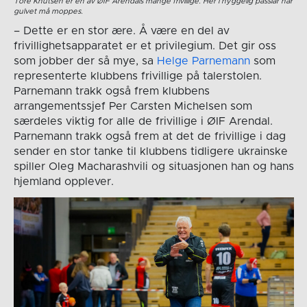
Tore Knutsen er en av ØIF Arendals mange frivillige. Her i hyggelig passiar når
gulvet må moppes.
– Dette er en stor ære. Å være en del av
frivillighetsapparatet er et privilegium. Det gir oss
som jobber der så mye, sa
Helge Parnemann
som
representerte klubbens frivillige på talerstolen.
Parnemann trakk også frem klubbens
arrangementssjef Per Carsten Michelsen som
særdeles viktig for alle de frivillige i ØIF Arendal.
Parnemann trakk også frem at det de frivillige i dag
sender en stor tanke til klubbens tidligere ukrainske
spiller Oleg Macharashvili og situasjonen han og hans
hjemland opplever.