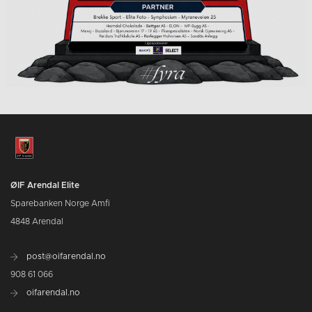
ØIF Arendal Elite
Sparebanken Norge Amfi
4848 Arendal
post@oifarendal.no
908 61 066
oifarendal.no