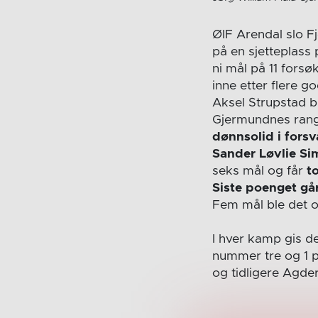
ØIF Arendal slo F
på en sjetteplass
ni mål på 11 forsø
inne etter flere 
Aksel Strupstad bl
Gjermundnes rang
dønnsolid i forsv
Sander Løvlie S
seks mål og får
t
Siste poenget går
Fem mål ble det 
I hver kamp gis de
nummer tre og 1 p
og tidligere Agde