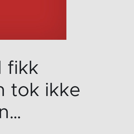
 fikk
 tok ikke
en…