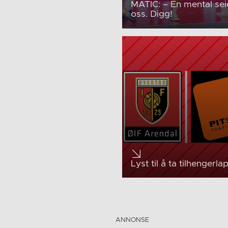
MATIC: – En mental sei
oss. Digg!
Lyst til å ta tilhengerl