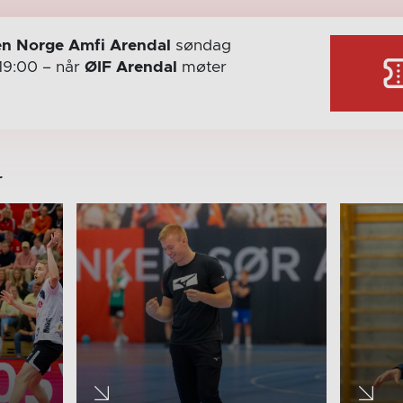
n Norge Amfi Arendal
søndag
19:00
– når
ØIF Arendal
møter
r