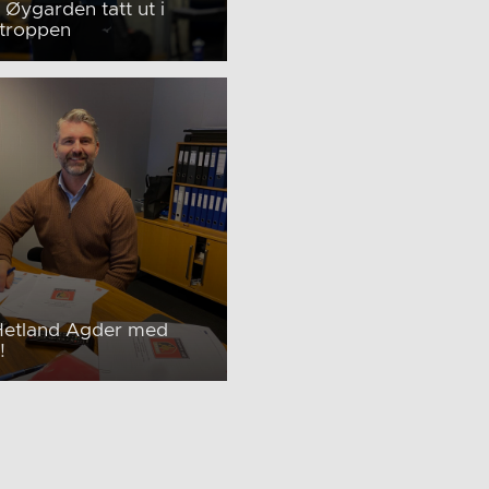
 Øygarden tatt ut i
otroppen
Hetland Agder med
!