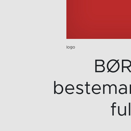
logo
BØRS
besteman
fu