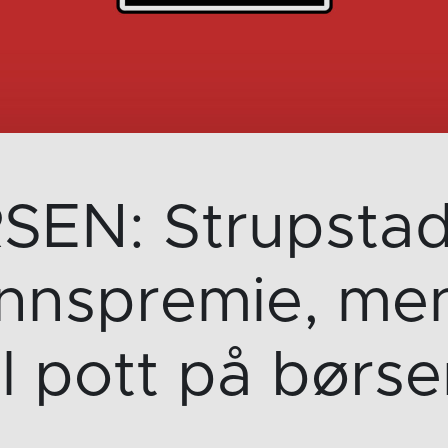
EN: Strupstad
nspremie, men
ll pott på børs