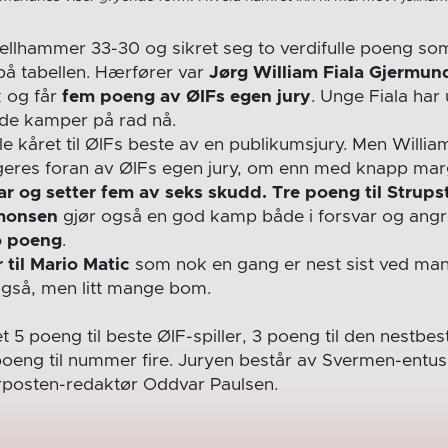
jellhammer 33-30 og sikret seg to verdifulle poeng so
 på tabellen. Hærfører var
Jørg William Fiala Gjermun
k og får
fem poeng av ØIFs egen jury
. Unge Fiala har
gode kamper på rad nå.
e kåret til ØIFs beste av en publikumsjury. Men Willia
eres foran av ØIFs egen jury, om enn med knapp mar
ar og setter fem av seks skudd. Tre poeng til Strups
imonsen
gjør også en god kamp både i forsvar og angr
o poeng
.
 til Mario Matic
som nok en gang er nest sist ved man
også, men litt mange bom.
t 5 poeng til beste ØIF-spiller, 3 poeng til den nestbest
oeng til nummer fire. Juryen består av Svermen-entus
rposten-redaktør Oddvar Paulsen.