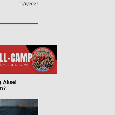
30/11/2022
g Aksel
en?