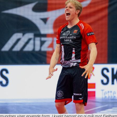
rmundnes viser gryende form. I kveld hamret inn ni mål mot Fjellha