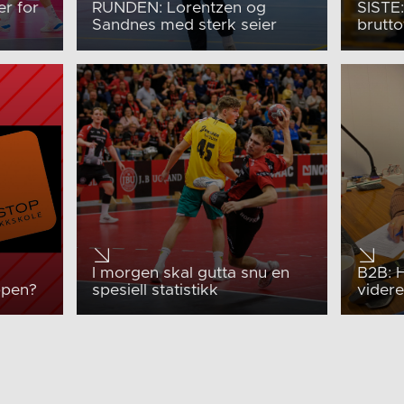
er for
RUNDEN: Lorentzen og
SISTE:
Sandnes med sterk seier
brutt
I morgen skal gutta snu en
B2B: 
appen?
spesiell statistikk
videre