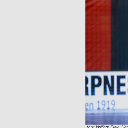
Jørg William Fiala Gje