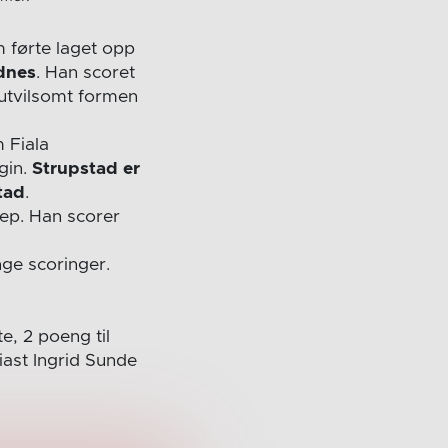
m førte laget opp
dnes
. Han scoret
 utvilsomt formen
m Fiala
gin.
Strupstad er
tad
.
ep. Han scorer
ge scoringer.
e, 2 poeng til
iast Ingrid Sunde