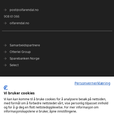
post@oifarendal.no
908 61 066
oifarendal.no
Samarbeidspartnere
Otterlei Group
Sparebanken Norge
Select
Nyhetsarkiv
Personvernerklæring
Terminliste
Spillerstall
Vi bruker cookies
Administrasjon
Vi kan kan komme til å bruke cookies for å analysere besøk på nettsiden,
med formål om å forbedre nettstedet vårt, vise personlig tilpasset innhold
Styret
og for å gi deg en flott nettstedopplevelse. For mer informasjon om
informasjonskapslene vi bruker, åpne innstillingene.