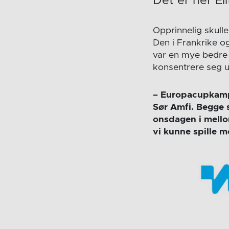
Det er her El
Opprinnelig skul
Den i Frankrike o
var en mye bedre 
konsentrere seg 
– Europacupkampe
Sør Amfi. Begge 
onsdagen i mello
vi kunne spille 