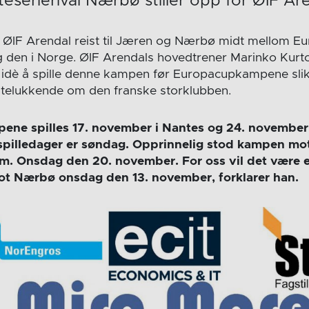
iteserierival Nærbø stiller opp for ØIF Ar
le ØIF Arendal reist til Jæren og Nærbø midt mellom 
g den i Norge. ØIF Arendals hovedtrener Marinko Kurto
idè å spille denne kampen før Europacupkampene slik
utelukkende om den franske storklubben.
ne spilles 17. november i Nantes og 24. november
spilledager er søndag. Opprinnelig stod kampen m
m. Onsdag den 20. november. For oss vil det være e
mot Nærbø onsdag den 13. november, forklarer han.