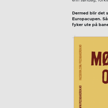
enn søndag, forkl
Dermed blir det s
Europacupen. Sånn
fyker ute på ban