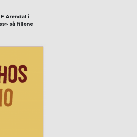
IF Arendal i
s» så fillene