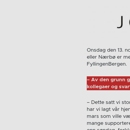
Onsdag den 13. n
eller Nærbø er me
FyllingenBergen.
– Av den grunn g
kollegaer og sva
– Dette satt vi st
har vi lagt vår h
mars som ville væ
mange supportere