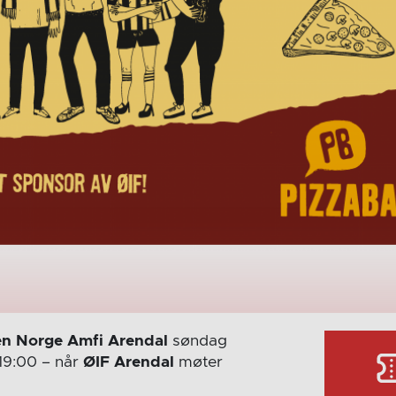
n Norge Amfi Arendal
søndag
19:00
– når
ØIF Arendal
møter