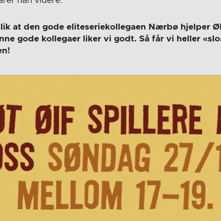
arer han videre.
lik at den gode eliteseriekollegaen Nærbø hjelper Ø
e gode kollegaer liker vi godt. Så får vi heller «slos
en!