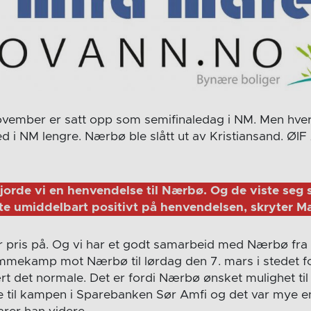
ovember er satt opp som semifinaledag i NM. Men hve
d i NM lengre. Nærbø ble slått ut av Kristiansand. ØIF
jorde vi en henvendelse til Nærbø. Og de viste seg 
rte umiddelbart positivt på henvendelsen, skryter M
or pris på. Og vi har et godt samarbeid med Nærbø fra 
jemmekamp mot Nærbø til lørdag den 7. mars i stedet f
rt det normale. Det er fordi Nærbø ønsket mulighet til
 til kampen i Sparebanken Sør Amfi og det var mye e