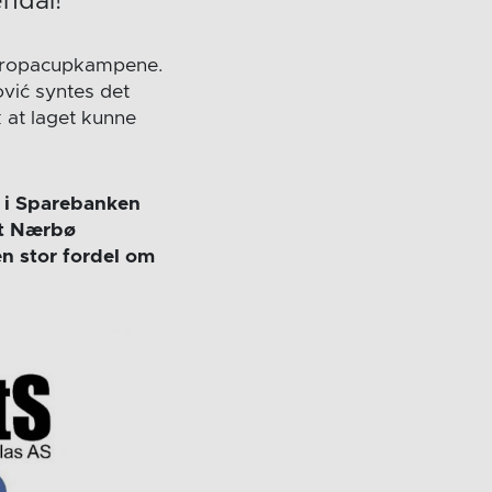
endal!
Europacupkampene.
vić syntes det
 at laget kunne
 i Sparebanken
ot Nærbø
n stor fordel om