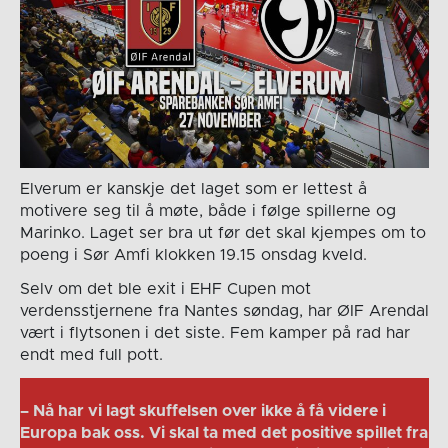
Elverum er kanskje det laget som er lettest å
motivere seg til å møte, både i følge spillerne og
Marinko. Laget ser bra ut før det skal kjempes om to
poeng i Sør Amfi klokken 19.15 onsdag kveld.
Selv om det ble exit i EHF Cupen mot
verdensstjernene fra Nantes søndag, har ØIF Arendal
vært i flytsonen i det siste. Fem kamper på rad har
endt med full pott.
– Nå har vi lagt skuffelsen over ikke å få videre i
Europa bak oss. Vi skal ta med det positive spillet fra