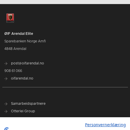
ØIF Arendal Elite
Sparebanken Norge Amfi
4848 Arendal
post@oifarendal.no
908 61 066
oifarendal.no
Samarbeidspartnere
Otterlei Group
Sparebanken Norge
Personvernerklæring
Select