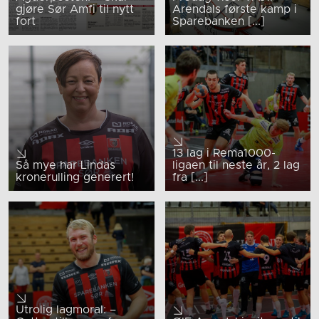
gjøre Sør Amfi til nytt
Arendals første kamp i
fort
Sparebanken [...]
13 lag i Rema1000-
Så mye har Lindas
ligaen til neste år, 2 lag
kronerulling generert!
fra [...]
Utrolig lagmoral: –