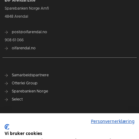
ØIF Arendal Elite
Sparebanken Norge Amfi
4848 Arendal
post@oifarendal.no
908 61 066
oifarendal.no
Samarbeidspartnere
Otterlei Group
Sparebanken Norge
Select
Nyhetsarkiv
Personvernerklæring
Terminliste
Spillerstall
Vi bruker cookies
Administrasjon