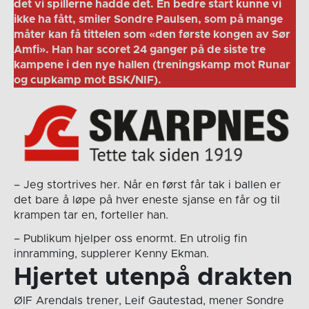
det vi spillerne hadde det. En bedre start kunne vi
ikke ha fått, smiler Sondre Paulsen, som på mange
måter kan få tittelen som «den første kongen av Sør
Amfi». Han har scoret 24 ganger på de siste tre
kampene i den nye hallen (treningskamp mot Runar
og cupkamp mot BSK/NIF).
– Jeg stortrives her. Når en først får tak i ballen er
det bare å løpe på hver eneste sjanse en får og til
krampen tar en, forteller han.
– Publikum hjelper oss enormt. En utrolig fin
innramming, supplerer Kenny Ekman.
Hjertet utenpå drakten
ØIF Arendals trener, Leif Gautestad, mener Sondre