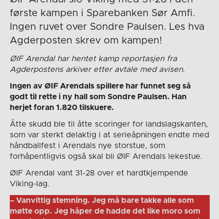
første kampen i Sparebanken Sør Amfi.
Ingen ruvet over Sondre Paulsen. Les hva
Agderposten skrev om kampen!
ØIF Arendal har hentet kamp reportasjen fra
Agderpostens arkiver etter avtale med avisen.
Ingen av ØIF Arendals spillere har funnet seg så
godt til rette i ny hall som Sondre Paulsen. Han
herjet foran 1.820 tilskuere.
Åtte skudd ble til åtte scoringer for landslagskanten,
som var sterkt delaktig i at serieåpningen endte med
håndballfest i Arendals nye storstue, som
forhåpentligvis også skal bli ØIF Arendals lekestue.
ØIF Arendal vant 31-28 over et hardtkjempende
Viking-lag.
– Vanvittig stemning. Jeg må bare takke alle som
møtte opp. Jeg håper de hadde det like moro som