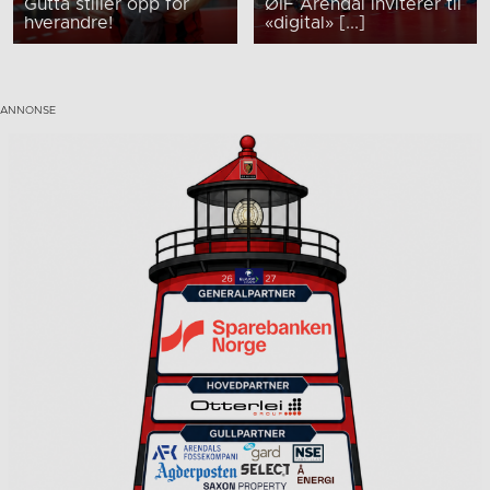
Gutta stiller opp for
ØIF Arendal inviterer til
hverandre!
«digital» [...]