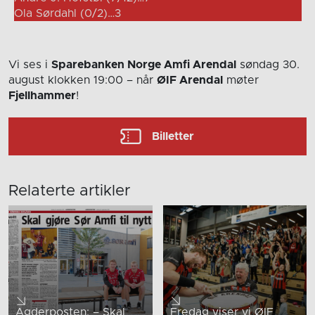
Ola Sørdahl (0/2)…3
Vi ses i
Sparebanken Norge Amfi Arendal
søndag 30.
august
klokken 19:00
– når
ØIF Arendal
møter
Fjellhammer
!
Billetter
Relaterte artikler
Agderposten: – Skal
Fredag viser vi ØIF