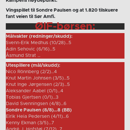
Kampens høydepunkt:
Vingspillet til Sondre Paulsen og at 1.820 tilskuere
fant veien til Sør Amfi.
ØIF-børsen:
Målvakter (redninger/skudd):
Svenn-Erik Medhus (10/28)…5
Adin Sehovic (6/16)…5
Åsmund Strat … 
Utespillere (mål/skudd):
Nico Rönnberg (2/2)…4
Knut Martin Johnsen (3/5)…5
Knut Inge Jørgensen (2/3)…5
Aleksander Aabel (0/1)…4
Tobias Gjertsen (0/1)…3
David Svenningsen (4/8)…6
Sondre Paulsen (8/8)…8
(BB)
Eirik Heia Pedersen (4/11)…6
Kenny Ekman (3/5)…7
André J. Hofstøl (7/12)…7