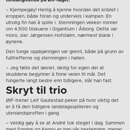
toneangivende på ØIF-laget.
– Kjempegøy! Herlig å kjenne hvordan det kriblet i
kroppen, både foran og underveis i kampen. En
utrolig fin hall å spille i. Stemningen vekker minner
om 4.500 tilskuere i Gigantium i Ålborg. Dette var
moro, sier Jørgensen Hofstølm, nærmest blank i
øynene.
Den tunge oppkjøringen var glemt, både på grunn av
fulltrefferne og stemningen i hallen.
– Jeg følte det løsnet, deilig for egen del at
skuddene begynner å finne veien til mål. Det
fungerte langt bedre enn tidligere, slår han fast.
Skryt til trio
ØIF-trener Leif Gautestad peker på hvor viktig det
er å få den tidligere landslagsspilleren og
utenlandsproffen i gang.
– Veldig gøy å se at André tok steget i dag. Sammen
med Sondre og Kenny er han vår bestemann, mener