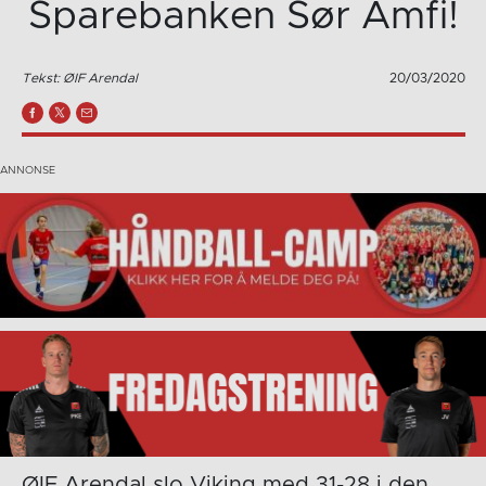
Sparebanken Sør Amfi!
Tekst: ØIF Arendal
20/03/2020
ØIF Arendal slo Viking med 31-28 i den