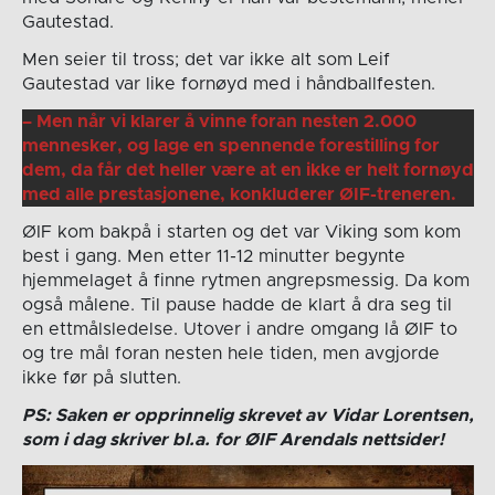
Gautestad.
Men seier til tross; det var ikke alt som Leif
Gautestad var like fornøyd med i håndballfesten.
– Men når vi klarer å vinne foran nesten 2.000
mennesker, og lage en spennende forestilling for
dem, da får det heller være at en ikke er helt fornøyd
med alle prestasjonene, konkluderer ØIF-treneren.
ØIF kom bakpå i starten og det var Viking som kom
best i gang. Men etter 11-12 minutter begynte
hjemmelaget å finne rytmen angrepsmessig. Da kom
også målene. Til pause hadde de klart å dra seg til
en ettmålsledelse. Utover i andre omgang lå ØIF to
og tre mål foran nesten hele tiden, men avgjorde
ikke før på slutten.
PS: Saken er opprinnelig skrevet av Vidar Lorentsen,
som i dag skriver bl.a. for ØIF Arendals nettsider!