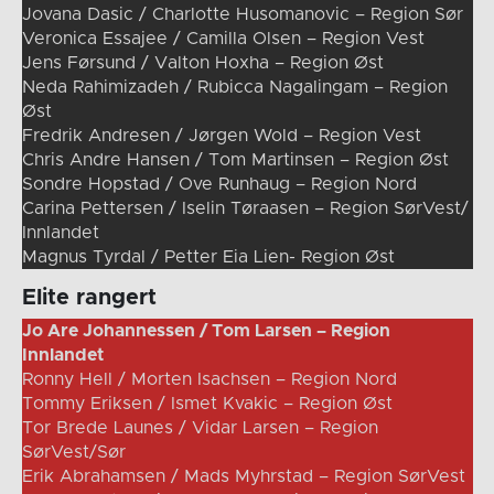
Jovana Dasic / Charlotte Husomanovic – Region Sør
Veronica Essajee / Camilla Olsen – Region Vest
Jens Førsund / Valton Hoxha – Region Øst
Neda Rahimizadeh / Rubicca Nagalingam – Region
Øst
Fredrik Andresen / Jørgen Wold – Region Vest
Chris Andre Hansen / Tom Martinsen – Region Øst
Sondre Hopstad / Ove Runhaug – Region Nord
Carina Pettersen / Iselin Tøraasen – Region SørVest/
Innlandet
Magnus Tyrdal / Petter Eia Lien- Region Øst
Elite rangert
Jo Are Johannessen / Tom Larsen – Region
Innlandet
Ronny Hell / Morten Isachsen – Region Nord
Tommy Eriksen / Ismet Kvakic – Region Øst
Tor Brede Launes / Vidar Larsen – Region
SørVest/Sør
Erik Abrahamsen / Mads Myhrstad – Region SørVest