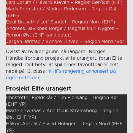
Lars Jørum / Håvard Kleven – Region Sør/Øst (IHF)
Mads Fremstad / Markus Pedersen – Region Øst
(EHF)
Eskil Braseth / Leif Sundet – Region Nord (EHF)
Andreas Daviknes Borge / Magnus Muri Nygren –
Region Øst (EHF kandidater)
Jørgen Jørstad / Sondre Liltved – Region Nord /Sør
Uvisst av hvilken grunn, så rangerer Norges
Håndballforbund prosjekt elite urangert, foran Elite
rangert. Det betyr at spillernes favorittpar er helt
nede på 13. plass i
NHFs rangering annonsert på
egne nettsider
.
Prosjekt Elite urangert
Christoffer Fjeldskår / Tim Fjellvang – Region Sør
(EHF YP)
Marte Leveraas / Ane Duun Strømsborg – Region
Øst (EHF YP)
Håkon Aksdal / Eivind Holager – Region Nord (EHF
YP)