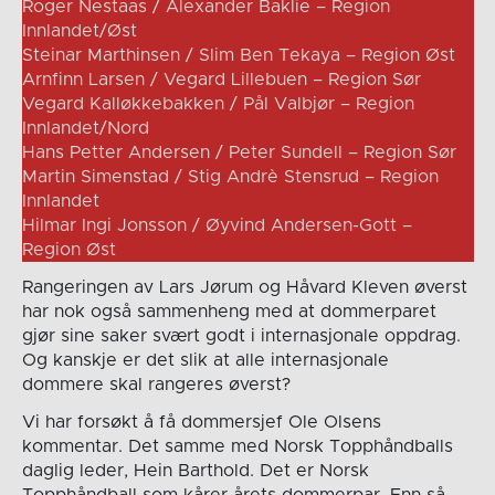
Roger Nestaas / Alexander Baklie – Region
Innlandet/Øst
Steinar Marthinsen / Slim Ben Tekaya – Region Øst
Arnfinn Larsen / Vegard Lillebuen – Region Sør
Vegard Kalløkkebakken / Pål Valbjør – Region
Innlandet/Nord
Hans Petter Andersen / Peter Sundell – Region Sør
Martin Simenstad / Stig Andrè Stensrud – Region
Innlandet
Hilmar Ingi Jonsson / Øyvind Andersen-Gott –
Region Øst
Rangeringen av Lars Jørum og Håvard Kleven øverst
har nok også sammenheng med at dommerparet
gjør sine saker svært godt i internasjonale oppdrag.
Og kanskje er det slik at alle internasjonale
dommere skal rangeres øverst?
Vi har forsøkt å få dommersjef Ole Olsens
kommentar. Det samme med Norsk Topphåndballs
daglig leder, Hein Barthold. Det er Norsk