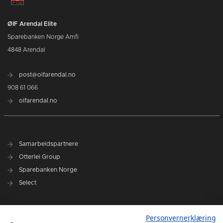
ØIF Arendal Elite
Sparebanken Norge Amfi
4848 Arendal
post@oifarendal.no
908 61 066
oifarendal.no
Samarbeidspartnere
Otterlei Group
Sparebanken Norge
Select
Nyhetsarkiv
Personvernerklæring
Terminliste