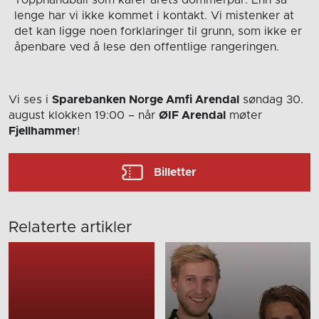
Topphåndball som kårer årets dommerpar. Enn så
lenge har vi ikke kommet i kontakt. Vi mistenker at
det kan ligge noen forklaringer til grunn, som ikke er
åpenbare ved å lese den offentlige rangeringen.
Vi ses i
Sparebanken Norge Amfi Arendal
søndag 30.
august
klokken 19:00
– når
ØIF Arendal
møter
Fjellhammer
!
Billetter
Relaterte artikler