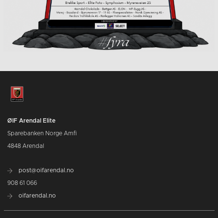
ØIF Arendal Elite
Sparebanken Norge Amfi
4848 Arendal
post@oifarendal.no
908 61 066
oifarendal.no