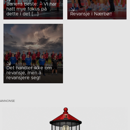
Banens beste: – Vi har
hatt mye fokus på
dette i det [...]
Revansje i Nærbø!!
Det handler ikke om
revansje, men å
revansjere seg!