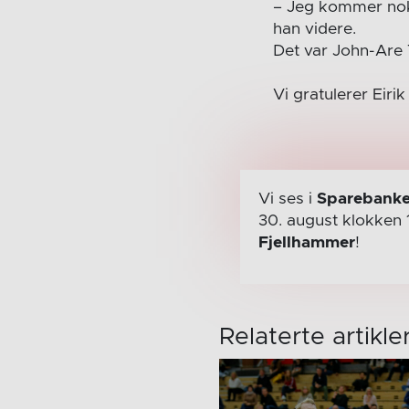
– Jeg kommer nok t
han videre.
Det var John-Are 
Vi gratulerer Eiri
Vi ses i
Sparebanke
30. august
klokken 
Fjellhammer
!
Relaterte artikle