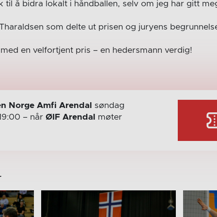
il å bidra lokalt i håndballen, selv om jeg har gitt meg
Tharaldsen som delte ut prisen og juryens begrunnels
k med en velfortjent pris – en hedersmann verdig!
n Norge Amfi Arendal
søndag
19:00
– når
ØIF Arendal
møter
r