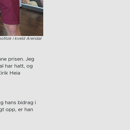
ottok i kveld Arendal
nne prisen. Jeg
l har hatt, og
irik Heia
g hans bidrag i
gt opp, er han