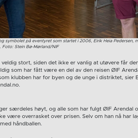
g symbolet på eventyret som startet i 2006, Eirik Heia Pedersen, m
 . Foto: Stein Bø-Mørland/NIF
 veldig stort, siden det ikke er vanlig at utøvere får de
ldig som har fått være en del av den reisen ØIF Arenda
m klubben har for byen og de unge i distriktet, sier E
endal.no.
er særdeles høyt, og alle som har fulgt ØIF Arendal o
kke være overrasket over prisen. Selv om han nå har la
g med håndballen.