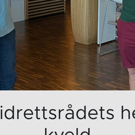
k idrettsrådets h