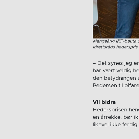
Mangeårig ØIF-bauta o
Idrettsråds hederspris
– Det synes jeg er
har vært veldig he
den betydningen so
Pedersen til oifar
Vil bidra
Hedersprisen heng
en årrekke, bør i
likevel ikke ferdi