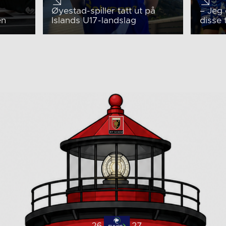
Øyestad-spiller tatt ut på
– Jeg 
en
Islands U17-landslag
disse 