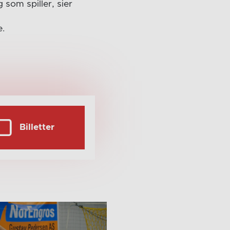
 som spiller, sier
e.
Billetter