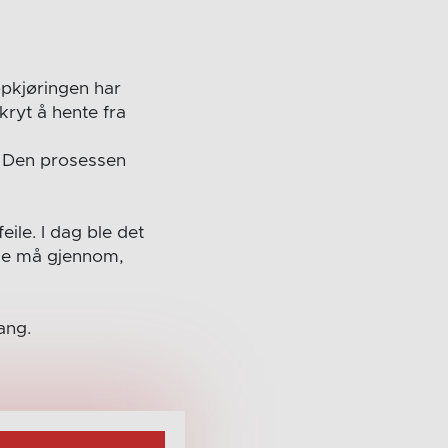
ppkjøringen har
kryt å hente fra
e. Den prosessen
ile. I dag ble det
 de må gjennom,
ang.