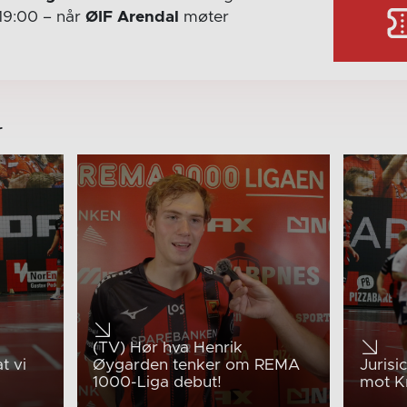
19:00
– når
ØIF Arendal
møter
r
(TV) Hør hva Henrik
t vi
Øygarden tenker om REMA
Jurisi
1000-Liga debut!
mot K