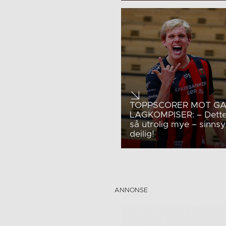
TOPPSCORER MOT G
LAGKOMPISER: – Dette
så utrolig mye – sinnsy
deilig!