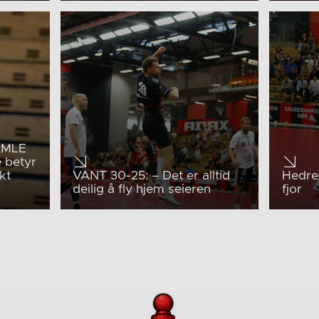
AMLE
 betyr
kt
VANT 30-25: – Det er alltid
Hedret
deilig å fly hjem seieren
fjor