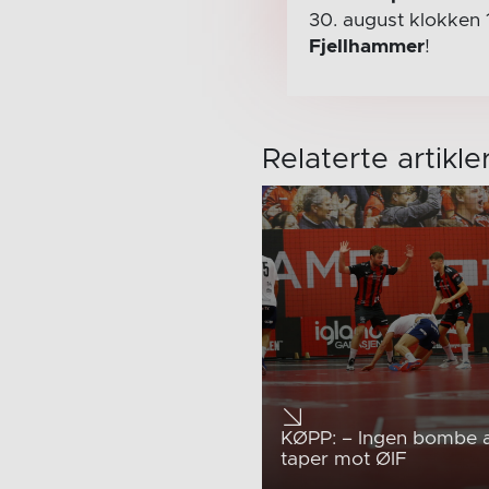
30. august
klokken 
Fjellhammer
!
Relaterte artikle
KØPP: – Ingen bombe a
taper mot ØIF