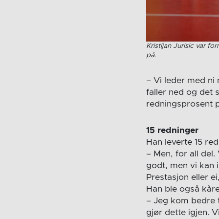
Kristijan Jurisic var 
på.
– Vi leder med ni 
faller ned og det 
redningsprosent p
15 redninger
Han leverte 15 red
– Men, for all del
godt, men vi kan 
Prestasjon eller e
Han ble også kåret
– Jeg kom bedre til
gjør dette igjen. V