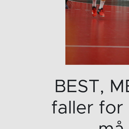
BEST, M
faller fo