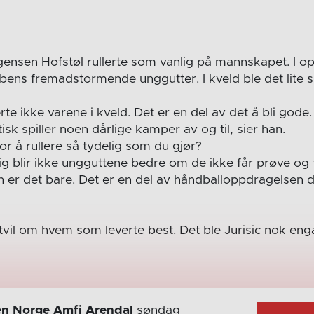
ensen Hofstøl rullerte som vanlig på mannskapet. I o
bens fremadstormende unggutter. I kveld ble det lite s
te ikke varene i kveld. Det er en del av det å bli god
isk spiller noen dårlige kamper av og til, sier han.
for å rullere så tydelig som du gjør?
g blir ikke ungguttene bedre om de ikke får prøve og fe
n er det bare. Det er en del av håndballoppdragelsen
 tvil om hvem som leverte best. Det ble Jurisic nok eng
n Norge Amfi Arendal
søndag