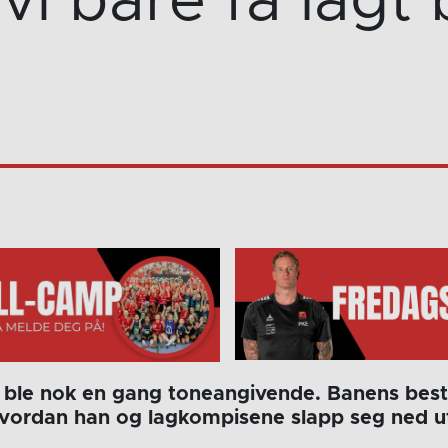
vi bare få lagt 
ic ble nok en gang toneangivende. Banens beste 
ordan han og lagkompisene slapp seg ned ut