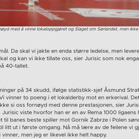
fornøyd med å vinne lokaloppgjøret og Slaget om Sørlandet, men ikk
mål. Da skal vi jakte en enda større ledelse, men leverer
skal og kan vi ikke tillate oss, sier Jurisic som nok eng
å 40-tallet.
ninger på 34 skudd, ifølge statistikk-sjef Åsmund Strat
. Vi vinner to poeng i et lokalderby mot en erkerival. De
ikke si oss fornøyd med denne prestasjonen, sier Jurisi
i, Jurisic viste hvorfor han er en av Rema 1000 ligaens
 til banes beste spiller mot Gornik Zabrze i Polen søn
 litt ut i første omgang. Nå må lære av de feilene vi gjø
i vinner, men jeg er likevel ikke helt happy.