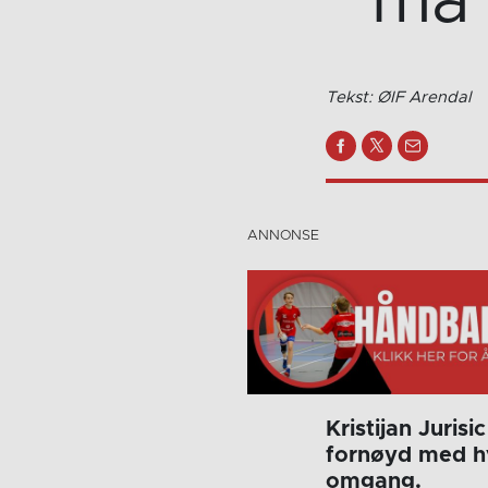
må 
Tekst: ØIF Arendal
Kristijan Juris
fornøyd med hv
omgang.