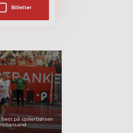
Billetter
c best på spillerbørsen
ristiansand