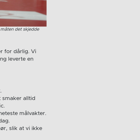
e måten det skjedde
 for dårlig. Vi
ang leverte en
.
t smaker alltid
c.
 heteste målvakter.
dag.
r, slik at vi ikke