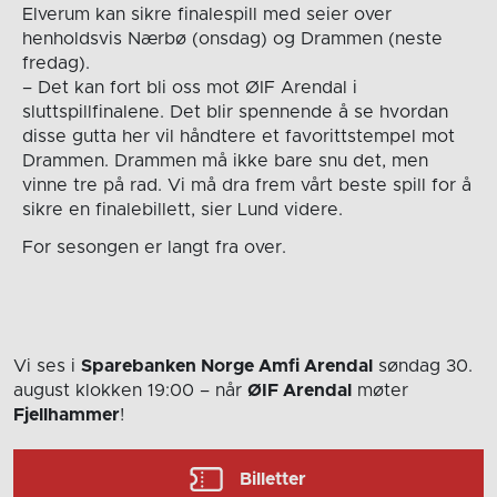
Elverum kan sikre finalespill med seier over
henholdsvis Nærbø (onsdag) og Drammen (neste
fredag).
– Det kan fort bli oss mot ØIF Arendal i
sluttspillfinalene. Det blir spennende å se hvordan
disse gutta her vil håndtere et favorittstempel mot
Drammen. Drammen må ikke bare snu det, men
vinne tre på rad. Vi må dra frem vårt beste spill for å
sikre en finalebillett, sier Lund videre.
For sesongen er langt fra over.
Vi ses i
Sparebanken Norge Amfi Arendal
søndag 30.
august
klokken 19:00
– når
ØIF Arendal
møter
Fjellhammer
!
Billetter