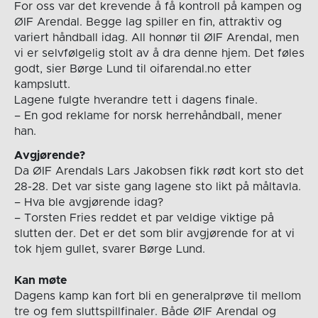
For oss var det krevende å få kontroll på kampen og
ØIF Arendal. Begge lag spiller en fin, attraktiv og
variert håndball idag. All honnør til ØIF Arendal, men
vi er selvfølgelig stolt av å dra denne hjem. Det føles
godt, sier Børge Lund til oifarendal.no etter
kampslutt.
Lagene fulgte hverandre tett i dagens finale.
– En god reklame for norsk herrehåndball, mener
han.
Avgjørende?
Da ØIF Arendals Lars Jakobsen fikk rødt kort sto det
28-28. Det var siste gang lagene sto likt på måltavla.
– Hva ble avgjørende idag?
– Torsten Fries reddet et par veldige viktige på
slutten der. Det er det som blir avgjørende for at vi
tok hjem gullet, svarer Børge Lund.
Kan møte
Dagens kamp kan fort bli en generalprøve til mellom
tre og fem sluttspillfinaler. Både ØIF Arendal og