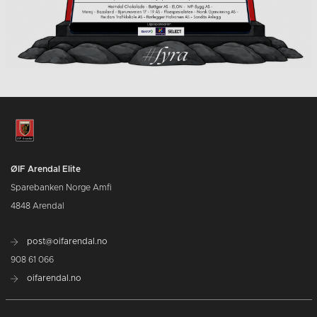
ØIF Arendal Elite
Sparebanken Norge Amfi
4848 Arendal
post@oifarendal.no
908 61 066
oifarendal.no