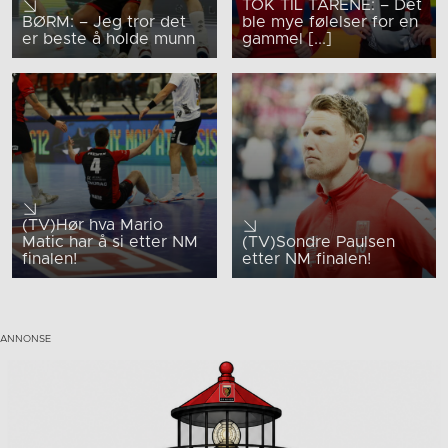
TOK TIL TÅRENE: – Det
BØRM: – Jeg tror det
ble mye følelser for en
er beste å holde munn
gammel [...]
(TV)Hør hva Mario
Matic har å si etter NM
(TV)Sondre Paulsen
finalen!
etter NM finalen!