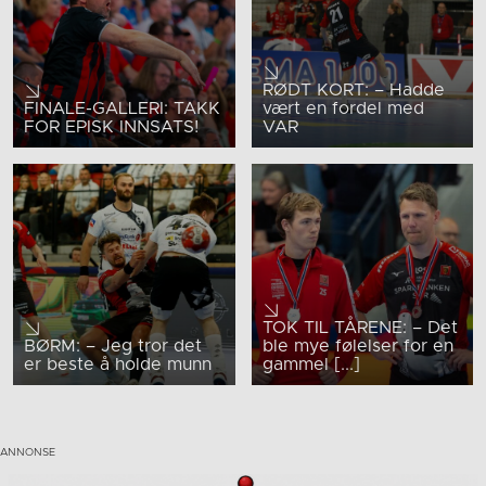
RØDT KORT: – Hadde
FINALE-GALLERI: TAKK
vært en fordel med
FOR EPISK INNSATS!
VAR
TOK TIL TÅRENE: – Det
BØRM: – Jeg tror det
ble mye følelser for en
er beste å holde munn
gammel [...]