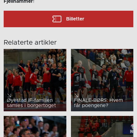
Fjellhammer
!
Billetter
Relaterte artikler
Øyestad IF-familien
FINALE-BØRS: Hvem
samles i borgertoget
får poengene?