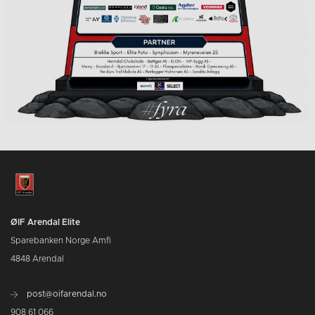
ØIF Arendal Elite
Sparebanken Norge Amfi
4848 Arendal
post@oifarendal.no
908 61 066