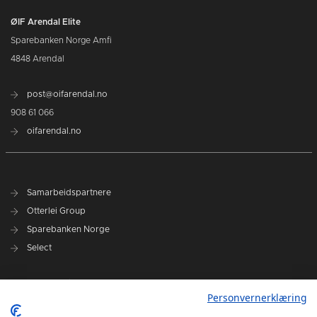
ØIF Arendal Elite
Sparebanken Norge Amfi
4848 Arendal
post@oifarendal.no
908 61 066
oifarendal.no
Samarbeidspartnere
Otterlei Group
Sparebanken Norge
Select
Nyhetsarkiv
Personvernerklæring
Terminliste