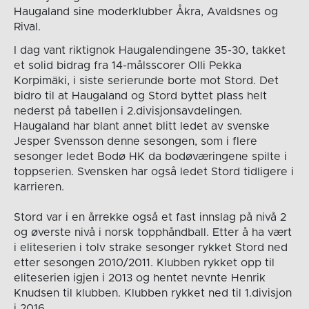
Haugaland sine moderklubber Åkra, Avaldsnes og
Rival.
I dag vant riktignok Haugalendingene 35-30, takket
et solid bidrag fra 14-målsscorer Olli Pekka
Korpimäki, i siste serierunde borte mot Stord. Det
bidro til at Haugaland og Stord byttet plass helt
nederst på tabellen i 2.divisjonsavdelingen.
Haugaland har blant annet blitt ledet av svenske
Jesper Svensson denne sesongen, som i flere
sesonger ledet Bodø HK da bodøværingene spilte i
toppserien. Svensken har også ledet Stord tidligere i
karrieren.
Stord var i en årrekke også et fast innslag på nivå 2
og øverste nivå i norsk topphåndball. Etter å ha vært
i eliteserien i tolv strake sesonger rykket Stord ned
etter sesongen 2010/2011. Klubben rykket opp til
eliteserien igjen i 2013 og hentet nevnte Henrik
Knudsen til klubben. Klubben rykket ned til 1.divisjon
i 2016.