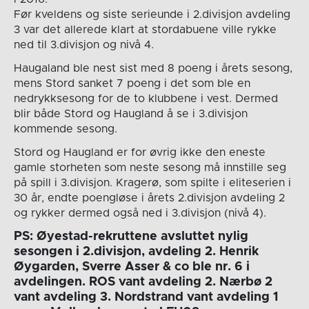
Før kveldens og siste serieunde i 2.divisjon avdeling
3 var det allerede klart at stordabuene ville rykke
ned til 3.divisjon og nivå 4.
Haugaland ble nest sist med 8 poeng i årets sesong,
mens Stord sanket 7 poeng i det som ble en
nedrykksesong for de to klubbene i vest. Dermed
blir både Stord og Haugland å se i 3.divisjon
kommende sesong.
Stord og Haugland er for øvrig ikke den eneste
gamle storheten som neste sesong må innstille seg
på spill i 3.divisjon. Kragerø, som spilte i eliteserien i
30 år, endte poengløse i årets 2.divisjon avdeling 2
og rykker dermed også ned i 3.divisjon (nivå 4).
PS: Øyestad-rekruttene avsluttet nylig
sesongen i 2.divisjon, avdeling 2. Henrik
Øygarden, Sverre Asser & co ble nr. 6 i
avdelingen. ROS vant avdeling 2. Nærbø 2
vant avdeling 3. Nordstrand vant avdeling 1