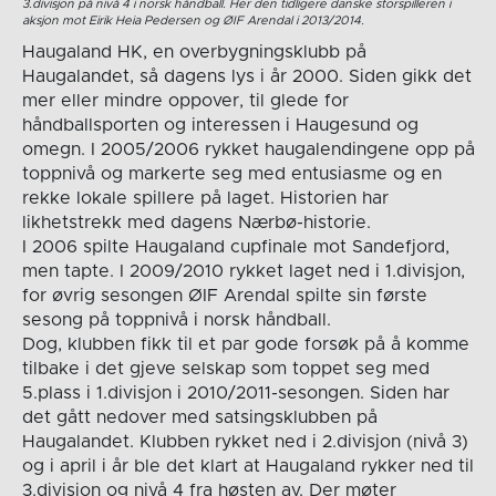
3.divisjon på nivå 4 i norsk håndball. Her den tidligere danske storspilleren i
aksjon mot Eirik Heia Pedersen og ØIF Arendal i 2013/2014.
Haugaland HK, en overbygningsklubb på
Haugalandet, så dagens lys i år 2000. Siden gikk det
mer eller mindre oppover, til glede for
håndballsporten og interessen i Haugesund og
omegn. I 2005/2006 rykket haugalendingene opp på
toppnivå og markerte seg med entusiasme og en
rekke lokale spillere på laget. Historien har
likhetstrekk med dagens Nærbø-historie.
I 2006 spilte Haugaland cupfinale mot Sandefjord,
men tapte. I 2009/2010 rykket laget ned i 1.divisjon,
for øvrig sesongen ØIF Arendal spilte sin første
sesong på toppnivå i norsk håndball.
Dog, klubben fikk til et par gode forsøk på å komme
tilbake i det gjeve selskap som toppet seg med
5.plass i 1.divisjon i 2010/2011-sesongen. Siden har
det gått nedover med satsingsklubben på
Haugalandet. Klubben rykket ned i 2.divisjon (nivå 3)
og i april i år ble det klart at Haugaland rykker ned til
3.divisjon og nivå 4 fra høsten av. Der møter