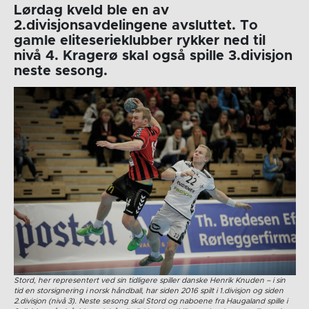
Lørdag kveld ble en av
2.divisjonsavdelingene avsluttet. To
gamle eliteserieklubber rykker ned til
nivå 4. Kragerø skal også spille 3.divisjon
neste sesong.
Stord, her representert ved sin tidligere spiller danske Henrik Knuden – i sin
tid en storsignering i norsk håndball, har siden 2016 spilt i 1.divisjon og siden
2.divisjon (nivå 3). Neste sesong skal Stord og naboene fra Haugaland spille i