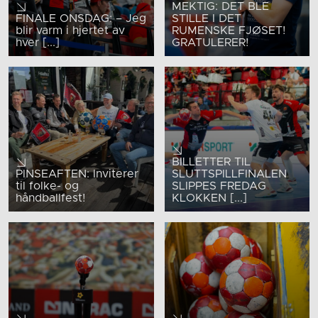
MEKTIG: DET BLE
FINALE ONSDAG: – Jeg
STILLE I DET
blir varm i hjertet av
RUMENSKE FJØSET!
hver [...]
GRATULERER!
BILLETTER TIL
PINSEAFTEN: Inviterer
SLUTTSPILLFINALEN
til folke- og
SLIPPES FREDAG
håndballfest!
KLOKKEN [...]