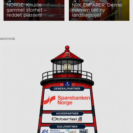
NORGE: Knuste
NRK ERFARER: Denne
gammel storhet –
mannen blir ny
reddet plassen!
landslagssjef