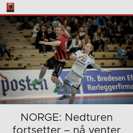
NORGE: Nedturen
fortsetter – nå venter