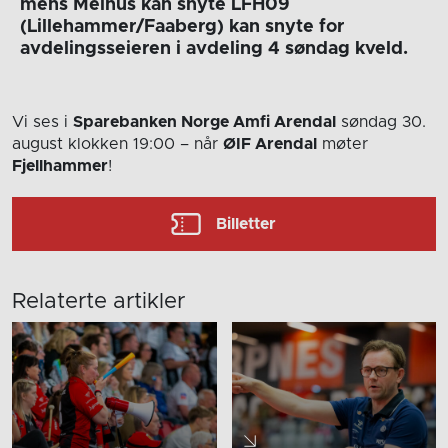
mens Melhus kan snyte LFH09
(Lillehammer/Faaberg) kan snyte for
avdelingsseieren i avdeling 4 søndag kveld.
Vi ses i
Sparebanken Norge Amfi Arendal
søndag 30.
august
klokken 19:00
– når
ØIF Arendal
møter
Fjellhammer
!
Billetter
Relaterte artikler