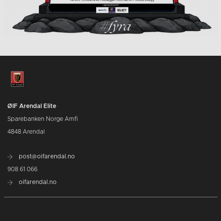
ØIF Arendal Elite
Sparebanken Norge Amfi
4848 Arendal
post@oifarendal.no
908 61 066
oifarendal.no