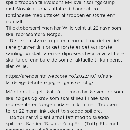
spillertroppen til kveldens EM-kvalifiseringskamp
mot Slovakia. Jonas uttalte til handball.no i
forbindelse med uttaket at troppen er større enn
normalt.
Til oktobersamlingen har Wille valgt ut 22 navn som
skal representere Norge.
– Det er en større tropp enn normalt, og det er det
flere grunner til. For det første er det vår første
samling. Vi skal ha en verdiprosess hvor vi vil at flere
skal ta del enn bare de som er aktuelle til kampene,
sier Wille.
https://arendal.nth.webcore.no/2022/10/10/kan-
landslagsdebutere-jeg-er-ganske-rolig/
Målet er at laget skal gå gjennom hvilke verdier som
skal følges og krav som skal stilles til alle som
representerer Norge i tida som kommer. Troppen
teller 22 mann, inkludert to skadde spillere.
– Derfor har vi blant annet tatt med to skadde
spillere i Sander (Sagosen) og Erik (Toft). Et annet