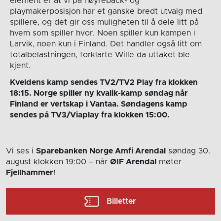
element er at vi på høyreback- og
playmakerposisjon har et ganske bredt utvalg med
spillere, og det gir oss muligheten til å dele litt på
hvem som spiller hvor. Noen spiller kun kampen i
Larvik, noen kun i Finland. Det handler også litt om
totalbelastningen, forklarte Wille da uttaket ble
kjent.
Kveldens kamp sendes TV2/TV2 Play fra klokken
18:15. Norge spiller ny kvalik-kamp søndag når
Finland er vertskap i Vantaa. Søndagens kamp
sendes på TV3/Viaplay fra klokken 15:00.
Vi ses i
Sparebanken Norge Amfi Arendal
søndag 30.
august
klokken 19:00
– når
ØIF Arendal
møter
Fjellhammer
!
Billetter