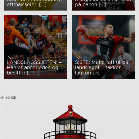
ettmålsseier, [...]
på banen [...]
LANDSLAGSSJEFEN: –
SISTE: Matic tatt ut på
Han er annerledes og
landslaget – takker
besitter [...]
lagkompis