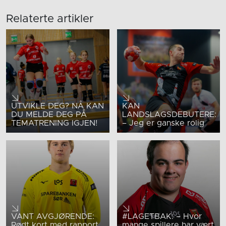
Relaterte artikler
UTVIKLE DEG? NÅ KAN
KAN
DU MELDE DEG PÅ
LANDSLAGSDEBUTERE:
TEMATRENING IGJEN!
– Jeg er ganske rolig
VANT AVGJØRENDE:
#LAGETBAK: – Hvor
Rødt kort med rapport,
mange spillere har vært