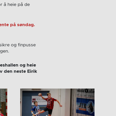
r å heie på de
 vente på søndag.
sikre og finpusse
lgen.
eshallen og heie
 den neste Eirik