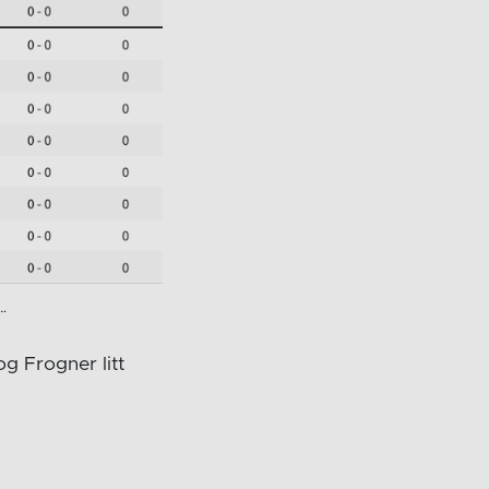
…
og Frogner litt