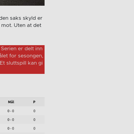
 den saks skyld er
i mot. Uten at det
Serien er delt inn
målet for sesongen,
 sluttspill kan gi