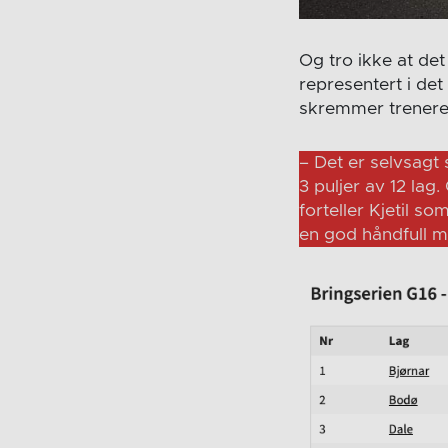
Og tro ikke at det
representert i det
skremmer treneren
– Det er selvsagt 
3 puljer av 12 lag.
forteller Kjetil s
en god håndfull m