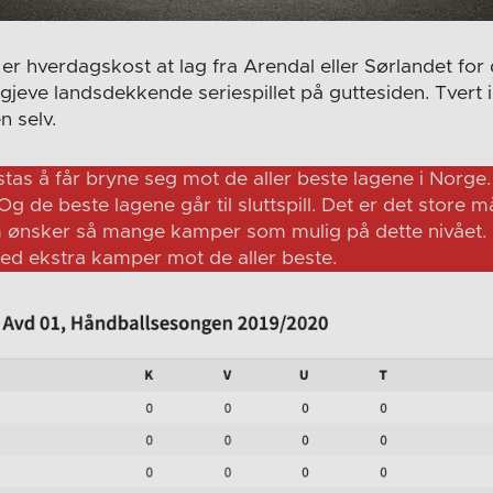
 er hverdagskost at lag fra Arendal eller Sørlandet for
 gjeve landsdekkende seriespillet på guttesiden. Tvert 
 selv.
stas å får bryne seg mot de aller beste lagene i Norge. 
 Og de beste lagene går til sluttspill. Det er det store 
om ønsker så mange kamper som mulig på dette nivået. Et
ed ekstra kamper mot de aller beste.