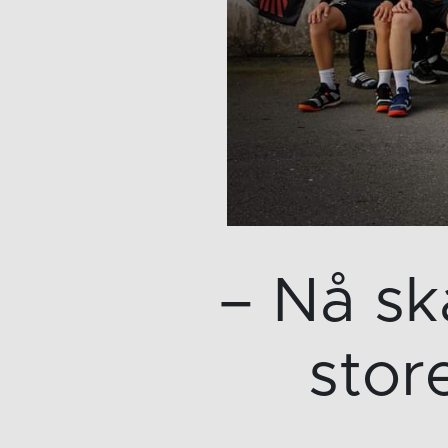
– Nå sk
stor