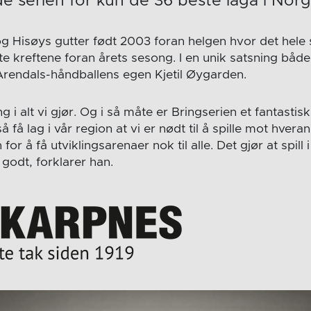
 serien for kun de 36 beste laga i Norg
g Hisøys gutter født 2003 foran helgen hvor det hele s
te kreftene foran årets sesong. I en unik satsning båd
Arendals-håndballens egen Kjetil Øygarden.
ng i alt vi gjør. Og i så måte er Bringserien et fantastis
 få lag i vår region at vi er nødt til å spille mot hvera
or å få utviklingsarenaer nok til alle. Det gjør at spill 
godt, forklarer han.