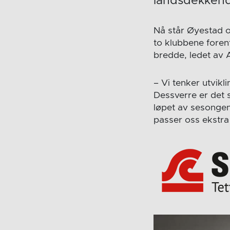
landsdekkende
Nå står Øyestad o
to klubbene foren
bredde, ledet av 
– Vi tenker utvikli
Dessverre er det så
løpet av sesongen f
passer oss ekstra 