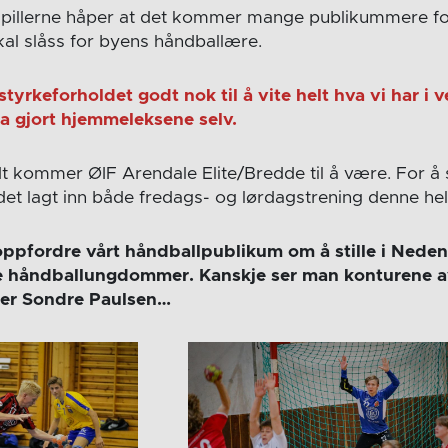
 spillerne håper at det kommer mange publikummere fo
al slåss for byens håndballære.
 styrkeforholdet godt nok til å vite helt hva vi har i
ha gjort hjemmeleksene selv.
t kommer ØIF Arendale Elite/Bredde til å være. For å 
det lagt inn både fredags- og lørdagstrening denne he
 oppfordre vårt håndballpublikum om å stille i Neden
e håndballungdommer. Kanskje ser man konturene av
ler Sondre Paulsen…