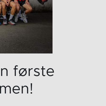
n første
mmen!