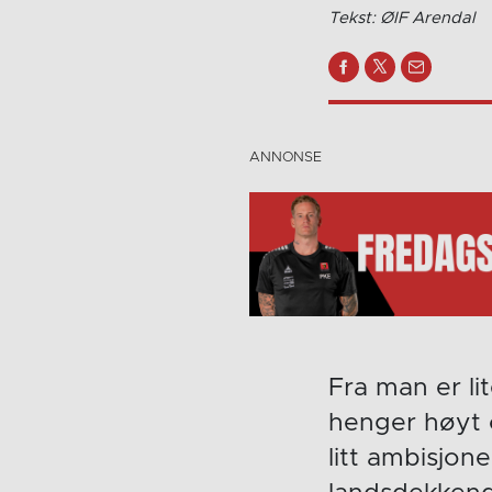
Tekst: ØIF Arendal
Fra man er li
henger høyt 
litt ambisjon