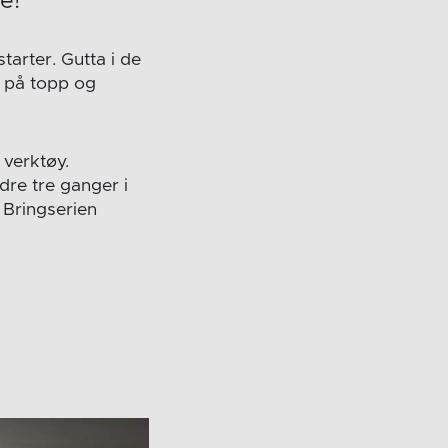
e!
tarter. Gutta i de
e på topp og
k verktøy.
ndre tre ganger i
i Bringserien