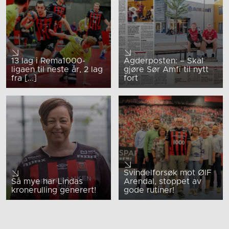
13 lag i Rema1000-
Agderposten: – Skal
ligaen til neste år, 2 lag
gjøre Sør Amfi til nytt
fra [...]
fort
Svindelforsøk mot ØIF
Så mye har Lindas
Arendal, stoppet av
kronerulling generert!
gode rutiner!