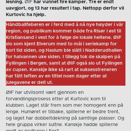
lesning.
ØIF
har vunnet fire kamper. Tre er endt
uavgjort, og 13 har resultert i tap. Nettopp derfor vil
Kurtovic ha hjelp.
Håndballfeberen er i ferd med å nå nye høyder i vår
region, og publikum kommer både fra Risør i øst til
Kristiansand i vest for å følge de lokale heltene. ØIF
slo som kjent Elverum med to mål i seriekamp for
kort tid siden, og Haslum ble slått i Nadderudhallen
for halvannen uke siden. I tillegg tok de skalpen på
Fyllingen i Bergen, samt at ØIF også slo ut Fyllingen
av cupen. Kanskje ikke så rart at suksesstreneren
har fått teften av en tittel noen dager etter at
julegavene er delt ut.
ØIF har utvilsomt vært gjennom en
forvandlingsprosess etter at Kurtovic kom til
klubben. Laget står frem som mer homogent enn på
lenge. Humøret er tilbake, spillerne er bedre trent,
og laget har dobbeltdekning på samtlige plasser. Og
hele gruppa virker sultne. Kanskje hadde spillerne