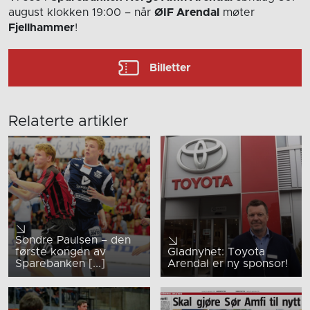
august
klokken 19:00
– når
ØIF Arendal
møter
Fjellhammer
!
Billetter
Relaterte artikler
Sondre Paulsen – den
første kongen av
Gladnyhet: Toyota
Sparebanken [...]
Arendal er ny sponsor!