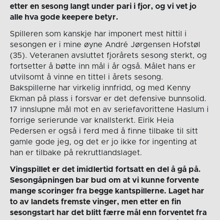
etter en sesong langt under pari i fjor, og vi vet jo
alle hva gode keepere betyr.
Spilleren som kanskje har imponert mest hittil i
sesongen er i mine øyne André Jørgensen Hofstøl
(35). Veteranen avsluttet fjorårets sesong sterkt, og
fortsetter å bøtte inn mål i år også. Målet hans er
utvilsomt å vinne en tittel i årets sesong.
Bakspillerne har virkelig innfridd, og med Kenny
Ekman på plass i forsvar er det defensive bunnsolid.
17 innslupne mål mot en av seriefavorittene Haslum i
forrige serierunde var knallsterkt. Eirik Heia
Pedersen er også i ferd med å finne tilbake til sitt
gamle gode jeg, og det er jo ikke for ingenting at
han er tilbake på rekruttlandslaget.
Vingspillet er det imidlertid fortsatt en del å gå på.
Sesongåpningen bar bud om at vi kunne forvente
mange scoringer fra begge kantspillerne. Laget har
to av landets fremste vinger, men etter en fin
sesongstart har det blitt færre mål enn forventet fra