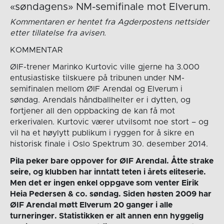
«søndagens» NM-semifinale mot Elverum.
Kommentaren er hentet fra Agderpostens nettsider
etter tillatelse fra avisen.
KOMMENTAR
ØIF-trener Marinko Kurtovic ville gjerne ha 3.000
entusiastiske tilskuere på tribunen under NM-
semifinalen mellom ØIF Arendal og Elverum i
søndag. Arendals håndballhelter er i dytten, og
fortjener all den oppbacking de kan få mot
erkerivalen. Kurtovic værer utvilsomt noe stort – og
vil ha et høylytt publikum i ryggen for å sikre en
historisk finale i Oslo Spektrum 30. desember 2014.
Pila peker bare oppover for ØIF Arendal. Åtte strake
seire, og klubben har inntatt teten i årets eliteserie.
Men det er ingen enkel oppgave som venter Eirik
Heia Pedersen & co. søndag. Siden høsten 2009 har
ØIF Arendal møtt Elverum 20 ganger i alle
turneringer. Statistikken er alt annen enn hyggelig