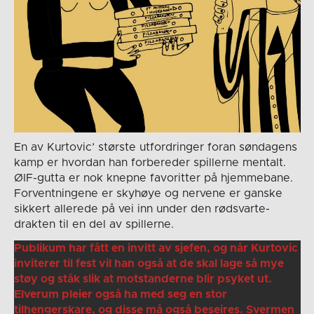
En av Kurtovic’ største utfordringer foran søndagens
kamp er hvordan han forbereder spillerne mentalt.
ØIF-gutta er nok knepne favoritter på hjemmebane.
Forventningene er skyhøye og nervene er ganske
sikkert allerede på vei inn under den rødsvarte-
drakten til en del av spillerne.
Publikum har fått en invitt av sjefen, og når Kurtovic
inviterer til fest vil han også at de skal lage så mye
støy og ståk slik at motstanderne blir psyket ut.
Elverum pleier også ha med seg en stor
tilhengerskare, og disse må også beseires. Svermen