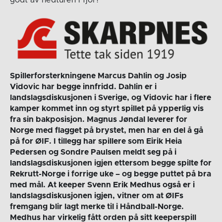
godt av nedturen i fjor?
Spillerforsterkningene Marcus Dahlin og Josip
Vidovic har begge innfridd. Dahlin er i
landslagsdiskusjonen i Sverige, og Vidovic har i flere
kamper kommet inn og styrt spillet på ypperlig vis
fra sin bakposisjon. Magnus Jøndal leverer for
Norge med flagget på brystet, men har en del å gå
på for ØIF. I tillegg har spillere som Eirik Heia
Pedersen og Sondre Paulsen meldt seg på i
landslagsdiskusjonen igjen ettersom begge spilte for
Rekrutt-Norge i forrige uke – og begge puttet på bra
med mål. At keeper Svenn Erik Medhus også er i
landslagsdiskusjonen igjen, vitner om at ØIFs
fremgang blir lagt merke til i Håndball-Norge.
Medhus har virkelig fått orden på sitt keeperspill