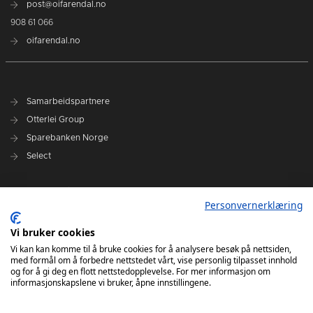
post@oifarendal.no
908 61 066
oifarendal.no
Samarbeidspartnere
Otterlei Group
Sparebanken Norge
Select
Nyhetsarkiv
Personvernerklæring
Terminliste
Spillerstall
Vi bruker cookies
Administrasjon
Vi kan kan komme til å bruke cookies for å analysere besøk på nettsiden,
med formål om å forbedre nettstedet vårt, vise personlig tilpasset innhold
Styret
og for å gi deg en flott nettstedopplevelse. For mer informasjon om
informasjonskapslene vi bruker, åpne innstillingene.