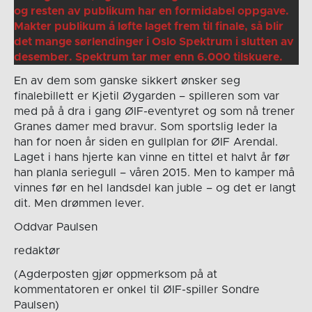
og resten av publikum har en formidabel oppgave.
Makter publikum å løfte laget frem til finale, så blir
det mange sørlendinger i Oslo Spektrum i slutten av
desember. Spektrum tar mer enn 6.000 tilskuere.
En av dem som ganske sikkert ønsker seg
finalebillett er Kjetil Øygarden – spilleren som var
med på å dra i gang ØIF-eventyret og som nå trener
Granes damer med bravur. Som sportslig leder la
han for noen år siden en gullplan for ØIF Arendal.
Laget i hans hjerte kan vinne en tittel et halvt år før
han planla seriegull – våren 2015. Men to kamper må
vinnes før en hel landsdel kan juble – og det er langt
dit. Men drømmen lever.
Oddvar Paulsen
redaktør
(Agderposten gjør oppmerksom på at
kommentatoren er onkel til ØIF-spiller Sondre
Paulsen)