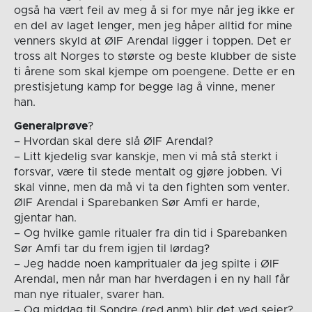
også ha vært feil av meg å si for mye når jeg ikke er
en del av laget lenger, men jeg håper alltid for mine
venners skyld at ØIF Arendal ligger i toppen. Det er
tross alt Norges to største og beste klubber de siste
ti årene som skal kjempe om poengene. Dette er en
prestisjetung kamp for begge lag å vinne, mener
han.
Generalprøve
?
– Hvordan skal dere slå ØIF Arendal?
– Litt kjedelig svar kanskje, men vi må stå sterkt i
forsvar, være til stede mentalt og gjøre jobben. Vi
skal vinne, men da må vi ta den fighten som venter.
ØIF Arendal i Sparebanken Sør Amfi er harde,
gjentar han.
– Og hvilke gamle ritualer fra din tid i Sparebanken
Sør Amfi tar du frem igjen til lørdag?
– Jeg hadde noen kampritualer da jeg spilte i ØIF
Arendal, men når man har hverdagen i en ny hall får
man nye ritualer, svarer han.
– Og middag til Sondre (red.anm) blir det ved seier?