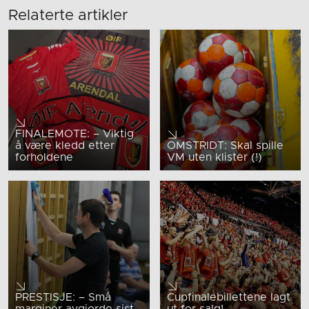
Relaterte artikler
FINALEMOTE: – Viktig
å være kledd etter
OMSTRIDT: Skal spille
forholdene
VM uten klister (!)
PRESTISJE: – Små
Cupfinalebillettene lagt
marginer avgjorde sist
ut for salg!