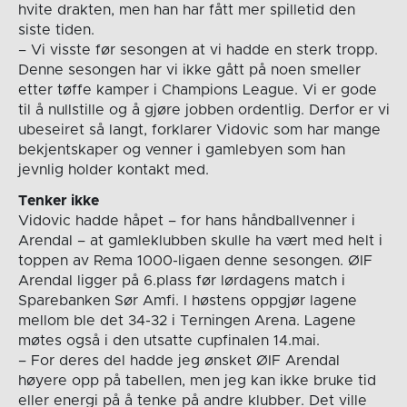
hvite drakten, men han har fått mer spilletid den
siste tiden.
– Vi visste før sesongen at vi hadde en sterk tropp.
Denne sesongen har vi ikke gått på noen smeller
etter tøffe kamper i Champions League. Vi er gode
til å nullstille og å gjøre jobben ordentlig. Derfor er vi
ubeseiret så langt, forklarer Vidovic som har mange
bekjentskaper og venner i gamlebyen som han
jevnlig holder kontakt med.
Tenker ikke
Vidovic hadde håpet – for hans håndballvenner i
Arendal – at gamleklubben skulle ha vært med helt i
toppen av Rema 1000-ligaen denne sesongen. ØIF
Arendal ligger på 6.plass før lørdagens match i
Sparebanken Sør Amfi. I høstens oppgjør lagene
mellom ble det 34-32 i Terningen Arena. Lagene
møtes også i den utsatte cupfinalen 14.mai.
– For deres del hadde jeg ønsket ØIF Arendal
høyere opp på tabellen, men jeg kan ikke bruke tid
eller energi på å tenke på andre klubber. Det ville