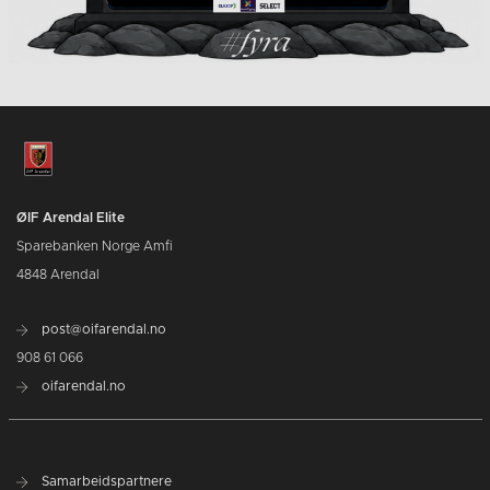
ØIF Arendal Elite
Sparebanken Norge Amfi
4848 Arendal
post@oifarendal.no
908 61 066
oifarendal.no
Samarbeidspartnere