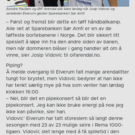
Sondre Paulsen og ØIF Arendal står klare lørdag når Josip Vidovic og
serieleder Elverum gjester Sparebanken Sør Amfi.
– Først og fremst blir dette en tøff håndballkamp.
Alle vet at Sparebanken Sør Amfi er en av de
tøffeste bortebanene i Norge. Det blir sikkert litt
spesielt å løpe inn fra den andre siden av banen,
men når dommeren blåser i gang handler alt om å
vinne, sier Josip Vidovic til oifarendal.no.
Piping?
Å melde overgang til Elverum falt mange arendalitter
tungt for brystet, men Vidovic bedyrer at han ikke
har tenkt særlig mye på hva som venter han lørdag
klokken 16:00.
– Nei, blir det en pipekonsert så blir det en
pipekonsert. Jeg kan ikke bruke energi på noe jeg
ikke kan påvirke, sier han.
Vidovic’ Elverum har tatt storeslem så langt denne
sesongen med 23 av 23 mulige seire i Rema 1000-
ligaen. Vidovic slet lenge med å få spilletid i den