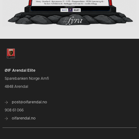
ØIF Arendal Elite
Sparebanken Norge Amfi
4848 Arendal
post@oifarendal.no
908 61 066
oifarendal.no