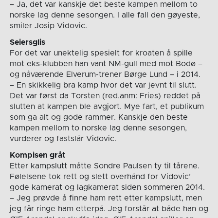
– Ja, det var kanskje det beste kampen mellom to
norske lag denne sesongen. I alle fall den gøyeste,
smiler Josip Vidovic.
Seiersglis
For det var unektelig spesielt for kroaten å spille
mot eks-klubben han vant NM-gull med mot Bodø –
og nåværende Elverum-trener Børge Lund – i 2014.
– En skikkelig bra kamp hvor det var jevnt til slutt.
Det var først da Torsten (red.anm: Fries) reddet på
slutten at kampen ble avgjort. Mye fart, et publikum
som ga alt og gode rammer. Kanskje den beste
kampen mellom to norske lag denne sesongen,
vurderer og fastslår Vidovic.
Kompisen gråt
Etter kampslutt måtte Sondre Paulsen ty til tårene.
Følelsene tok rett og slett overhånd for Vidovic’
gode kamerat og lagkamerat siden sommeren 2014.
– Jeg prøvde å finne ham rett etter kampslutt, men
jeg får ringe ham etterpå. Jeg forstår at både han og