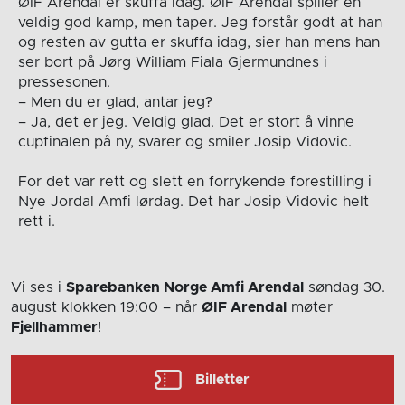
ØIF Arendal er skuffa idag. ØIF Arendal spiller en
veldig god kamp, men taper. Jeg forstår godt at han
og resten av gutta er skuffa idag, sier han mens han
ser bort på Jørg William Fiala Gjermundnes i
pressesonen.
– Men du er glad, antar jeg?
– Ja, det er jeg. Veldig glad. Det er stort å vinne
cupfinalen på ny, svarer og smiler Josip Vidovic.
For det var rett og slett en forrykende forestilling i
Nye Jordal Amfi lørdag. Det har Josip Vidovic helt
rett i.
Vi ses i
Sparebanken Norge Amfi Arendal
søndag 30.
august
klokken 19:00
– når
ØIF Arendal
møter
Fjellhammer
!
Billetter