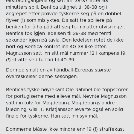
ekstraomgangene og satt inn 38-37 etter 68
minutters spill. Benfica utlignet til 38-38 og i
angrepet etter prøvde tyskerne seg på en dobbel
flyver (!) som mislyktes. Da satt tre spillere på
benken for å ha pådratt seg to-minutter utvisninger.
Benfica tok igjen ledelsen til 39-38 med femti
sekunder igjen på tavla. Den ledelsen rotet de ikke
bort og Benfica kontret inn 40-38 like etter.
Magnusson satt inn sitt mål nummer 12 i kampens 19.
(!) straffe ved full tid til 40-39.
Dermed smalt en av håndball-Europas største
overraskelser denne sesongen.
Benficas tyske høyrekant Ole Rahmel ble toppscorer
for portugiserne med elleve mål. Nevnte Magnusson
satt inn tolv for Magdeburg. Magdeburgs andre
isledning, Gisli T. Kristjansson leverte også en solid
finale for tyskerne. Han satt inn syv mål.
Dommerne blåste ikke mindre enn 19 (!) straffekast