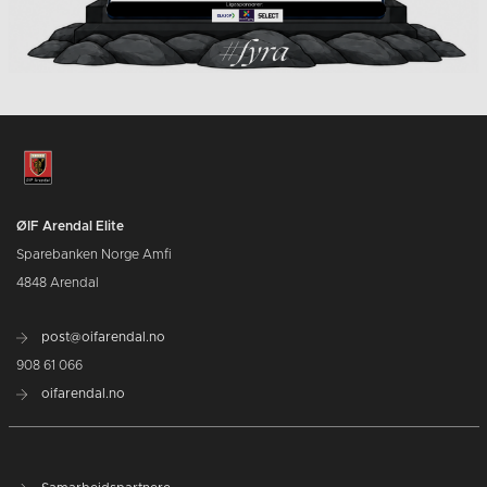
ØIF Arendal Elite
Sparebanken Norge Amfi
4848 Arendal
post@oifarendal.no
908 61 066
oifarendal.no