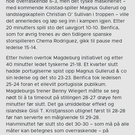
noe overraskende 6-3, men det tyske maskineriet –
med kommende Kolstad-spiller Magnus Gullerud og
landslagskaptein Christian O’ Sullivan i troppen – ville
det annerledes og løp seg inn i kampen igjen. Etter
20 minutters spill sto det uavgjort 10-10. Benfica,
som for øvrig trenes av den tidligere spanske
storspilleren Chema Rodriguez, gikk til pause med
ledelse 15-14.
Etter hvilen overtok Magdeburg initiativet og etter
40 minutter ledet tyskerne 21-18. Et kvarter slutt
hadde portugiserne spist opp Magnus Gullerud & co
sin ledelse og det sto 23-23. Benfica tok ledelsen
25-24 foran et ellevilt portugisisk publikum.
Magdeburgs trener Benny Wiegert måtte se seg
nødt til å ta timeout på stillingen 28-27 drøye fem
minutter før slutt. Det ga umiddelbar effekt og
islandske Gisli T. Kristjansson utlignet først til 28-28
før han serverte en målgivende til 29-28.
Halvminuttet før slutt sto det 30-30 – som må på alle
måter kan betegnes som overraskende – på