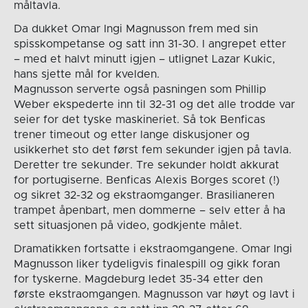
måltavla.
Da dukket Omar Ingi Magnusson frem med sin
spisskompetanse og satt inn 31-30. I angrepet etter
– med et halvt minutt igjen – utlignet Lazar Kukic,
hans sjette mål for kvelden.
Magnusson serverte også pasningen som Phillip
Weber ekspederte inn til 32-31 og det alle trodde var
seier for det tyske maskineriet. Så tok Benficas
trener timeout og etter lange diskusjoner og
usikkerhet sto det først fem sekunder igjen på tavla.
Deretter tre sekunder. Tre sekunder holdt akkurat
for portugiserne. Benficas Alexis Borges scoret (!)
og sikret 32-32 og ekstraomganger. Brasilianeren
trampet åpenbart, men dommerne – selv etter å ha
sett situasjonen på video, godkjente målet.
Dramatikken fortsatte i ekstraomgangene. Omar Ingi
Magnusson liker tydeligvis finalespill og gikk foran
for tyskerne. Magdeburg ledet 35-34 etter den
første ekstraomgangen. Magnusson var høyt og lavt i