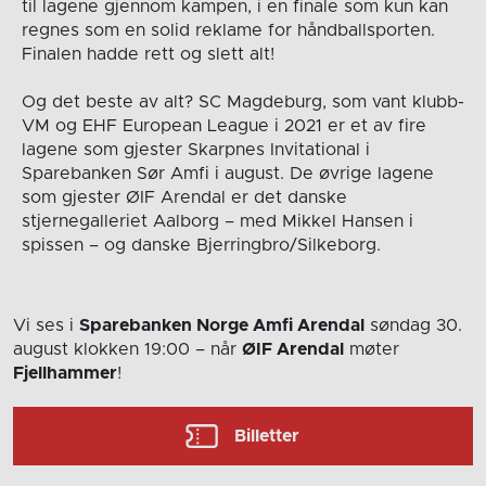
til lagene gjennom kampen, i en finale som kun kan
regnes som en solid reklame for håndballsporten.
Finalen hadde rett og slett alt!
Og det beste av alt? SC Magdeburg, som vant klubb-
VM og EHF European League i 2021 er et av fire
lagene som gjester Skarpnes Invitational i
Sparebanken Sør Amfi i august. De øvrige lagene
som gjester ØIF Arendal er det danske
stjernegalleriet Aalborg – med Mikkel Hansen i
spissen – og danske Bjerringbro/Silkeborg.
Vi ses i
Sparebanken Norge Amfi Arendal
søndag 30.
august
klokken 19:00
– når
ØIF Arendal
møter
Fjellhammer
!
Billetter