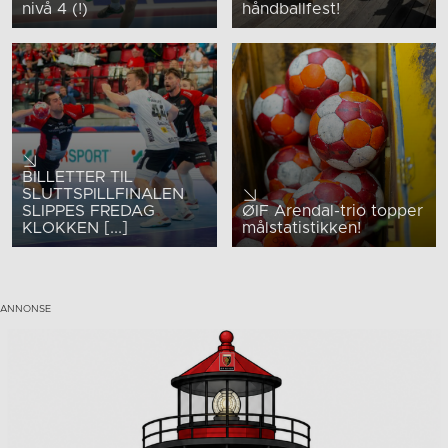
nivå 4 (!)
håndballfest!
BILLETTER TIL
SLUTTSPILLFINALEN
SLIPPES FREDAG
ØIF Arendal-trio topper
KLOKKEN [...]
målstatistikken!